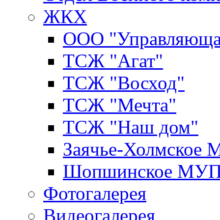
ЖКХ
ООО "Управляюща
ТСЖ "Агат"
ТСЖ "Восход"
ТСЖ "Мечта"
ТСЖ "Наш дом"
Заячье-Холмское
Шопшинское МУ
Фотогалерея
Видеогалерея