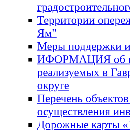
градостроительног
Территории опере
Ям"
Меры поддержки и
ИФОРМАЦИЯ об ин
реализуемых в Га
округе
Перечень объектов
осуществления ин
Дорожные карты «