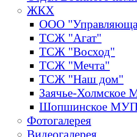
ЖКХ
ООО "Управляюща
ТСЖ "Агат"
ТСЖ "Восход"
ТСЖ "Мечта"
ТСЖ "Наш дом"
Заячье-Холмское
Шопшинское МУ
Фотогалерея
Видеогалерея