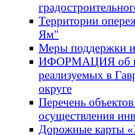
градостроительног
Территории опере
Ям"
Меры поддержки и
ИФОРМАЦИЯ об ин
реализуемых в Га
округе
Перечень объектов
осуществления ин
Дорожные карты «