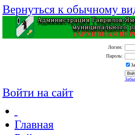
Вернуться к обычному ви
Логин:
Пароль:
З
Забы
Войти на сайт
Главная