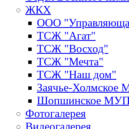
ЖКХ
ООО "Управляюща
ТСЖ "Агат"
ТСЖ "Восход"
ТСЖ "Мечта"
ТСЖ "Наш дом"
Заячье-Холмское
Шопшинское МУ
Фотогалерея
Видеогалерея