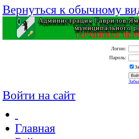
Вернуться к обычному ви
Логин:
Пароль:
З
Забы
Войти на сайт
Главная