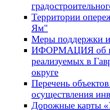
градостроительног
Территории опере
Ям"
Меры поддержки и
ИФОРМАЦИЯ об ин
реализуемых в Га
округе
Перечень объектов
осуществления ин
Дорожные карты «