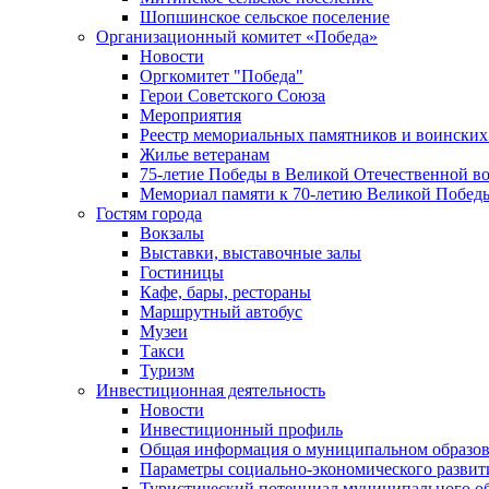
Шопшинское сельское поселение
Организационный комитет «Победа»
Новости
Оргкомитет "Победа"
Герои Советского Союза
Мероприятия
Реестр мемориальных памятников и воинских
Жилье ветеранам
75-летие Победы в Великой Отечественной в
Мемориал памяти к 70-летию Великой Побед
Гостям города
Вокзалы
Выставки, выставочные залы
Гостиницы
Кафе, бары, рестораны
Маршрутный автобус
Музеи
Такси
Туризм
Инвестиционная деятельность
Новости
Инвестиционный профиль
Общая информация о муниципальном образова
Параметры социально-экономического развит
Туристический потенциал муниципального о