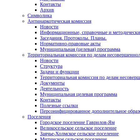
Контакты
Архив
Символика
Антинаркотическая комиссия
Новости
Информационные, справочные и методически
Заседания. Протоколы. Планы.
Нормативно-правовые акты
Муниципальная (целевая) программа
Территориальная комиссия по делам несовершеннол
Новости
Структура
Задачи и функции
Территориальная комиссия по делам несовер
Документы
Деятельность
Муниципальная целевая программа
Контакты
Полезные ссылки
Персонифицированное дополнительное образ
Поселения
Городское поселение Гаврилов-Ям
Великосельское сельское поселение
Заячье-Холмское сельское поселение
Митинское сельское поселение