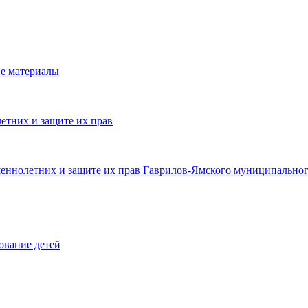
е материалы
етних и защите их прав
шеннолетних и защите их прав Гаврилов-Ямского муниципальног
ование детей