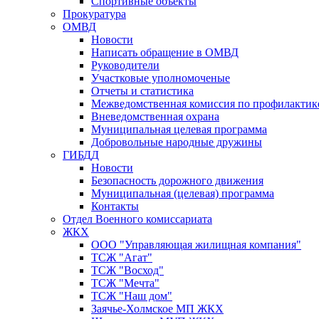
Спортивные объекты
Прокуратура
ОМВД
Новости
Написать обращение в ОМВД
Руководители
Участковые уполномоченые
Отчеты и статистика
Межведомственная комиссия по профилактик
Вневедомственная охрана
Муниципальная целевая программа
Добровольные народные дружины
ГИБДД
Новости
Безопасность дорожного движения
Муниципальная (целевая) программа
Контакты
Отдел Военного комиссариата
ЖКХ
ООО "Управляющая жилищная компания"
ТСЖ "Агат"
ТСЖ "Восход"
ТСЖ "Мечта"
ТСЖ "Наш дом"
Заячье-Холмское МП ЖКХ