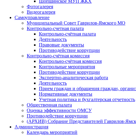
Шопшинское МУП ЖКХ
Фотогалерея
Видеогалерея
Самоуправление
Муниципальный Совет Гаврилов-Ямского МО
Контрольно-счетная палата
Контрольно-счётная палата
Деятельность
Правовые документы
Противодействие коррупции
Контрольно-счётная комиссия
Контрольно-счётная комиссия
Контрольные мероприятия
Противодействие коррупции
Экспертно-аналитическая работа
Деятельность
Прием граждан и обращения граждан, органи
Нормативные документы
Учетная политика и бухгалтерская отчетность
Общественная палата
Оценка эффективности ОМСУ
Противодействие коррупции
(АРХИВ) Собрание Представителей Гаврилов-Ямск
Администрация
Календарь мероприятий