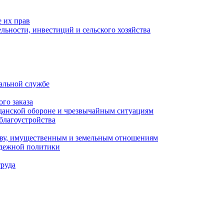
 их прав
льности, инвестиций и сельского хозяйства
альной службе
го заказа
данской обороне и чрезвычайным ситуациям
благоустройства
ству, имущественным и земельным отношениям
одежной политики
труда