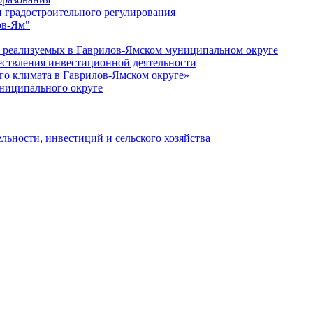
 градостроительного регулирования
ов-Ям"
еализуемых в Гаврилов-Ямском муниципальном округе
ествления инвестиционной деятельности
о климата в Гаврилов-Ямском округе»
ниципального округе
льности, инвестиций и сельского хозяйства