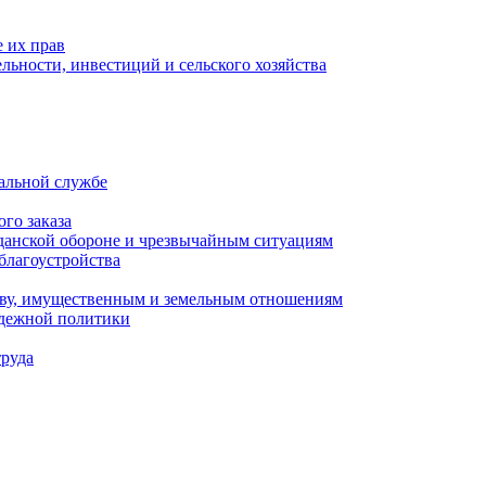
 их прав
льности, инвестиций и сельского хозяйства
альной службе
го заказа
данской обороне и чрезвычайным ситуациям
благоустройства
ству, имущественным и земельным отношениям
одежной политики
труда