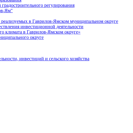
 градостроительного регулирования
ов-Ям"
еализуемых в Гаврилов-Ямском муниципальном округе
ествления инвестиционной деятельности
о климата в Гаврилов-Ямском округе»
ниципального округе
льности, инвестиций и сельского хозяйства