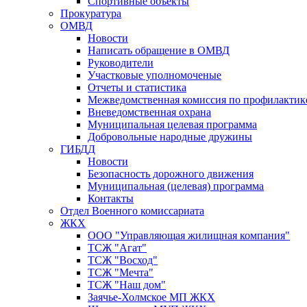
Спортивные объекты
Прокуратура
ОМВД
Новости
Написать обращение в ОМВД
Руководители
Участковые уполномоченые
Отчеты и статистика
Межведомственная комиссия по профилактик
Вневедомственная охрана
Муниципальная целевая программа
Добровольные народные дружины
ГИБДД
Новости
Безопасность дорожного движения
Муниципальная (целевая) программа
Контакты
Отдел Военного комиссариата
ЖКХ
ООО "Управляющая жилищная компания"
ТСЖ "Агат"
ТСЖ "Восход"
ТСЖ "Мечта"
ТСЖ "Наш дом"
Заячье-Холмское МП ЖКХ