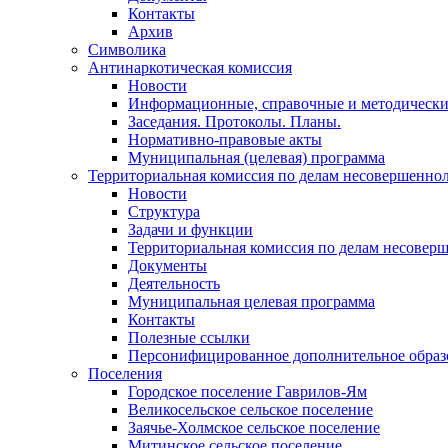
Контакты
Архив
Символика
Антинаркотическая комиссия
Новости
Информационные, справочные и методически
Заседания. Протоколы. Планы.
Нормативно-правовые акты
Муниципальная (целевая) программа
Территориальная комиссия по делам несовершеннол
Новости
Структура
Задачи и функции
Территориальная комиссия по делам несовер
Документы
Деятельность
Муниципальная целевая программа
Контакты
Полезные ссылки
Персонифицированное дополнительное образ
Поселения
Городское поселение Гаврилов-Ям
Великосельское сельское поселение
Заячье-Холмское сельское поселение
Митинское сельское поселение