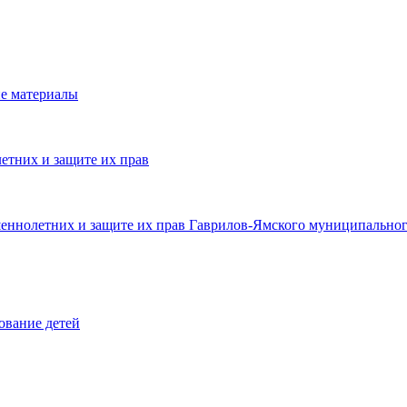
е материалы
етних и защите их прав
шеннолетних и защите их прав Гаврилов-Ямского муниципальног
ование детей