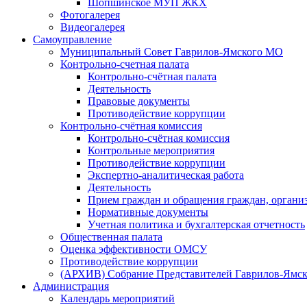
Шопшинское МУП ЖКХ
Фотогалерея
Видеогалерея
Самоуправление
Муниципальный Совет Гаврилов-Ямского МО
Контрольно-счетная палата
Контрольно-счётная палата
Деятельность
Правовые документы
Противодействие коррупции
Контрольно-счётная комиссия
Контрольно-счётная комиссия
Контрольные мероприятия
Противодействие коррупции
Экспертно-аналитическая работа
Деятельность
Прием граждан и обращения граждан, органи
Нормативные документы
Учетная политика и бухгалтерская отчетность
Общественная палата
Оценка эффективности ОМСУ
Противодействие коррупции
(АРХИВ) Собрание Представителей Гаврилов-Ямск
Администрация
Календарь мероприятий