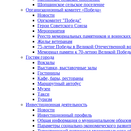
Шопшинское сельское поселение
Организационный комитет «Победа»
Новости
Оргкомитет "Победа"
Герои Советского Союза
Мероприятия
Реестр мемориальных памятников и воинских
Жилье ветеранам
75-летие Победы в Великой Отечественной в
Мемориал памяти к 70-летию Великой Побед
Гостям города
Вокзалы
Выставки, выставочные залы
Гостиницы
Кафе, бары, рестораны
Маршрутный автобус
Музеи
Такси
Туризм
Инвестиционная деятельность
Новости
Инвестиционный профиль
Общая информация о муниципальном образова
Параметры социально-экономического развит
Туристический потенциал муниципального о