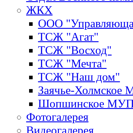
ЖКХ
ООО "Управляюща
ТСЖ "Агат"
ТСЖ "Восход"
ТСЖ "Мечта"
ТСЖ "Наш дом"
Заячье-Холмское
Шопшинское МУ
Фотогалерея
Видеогалерея