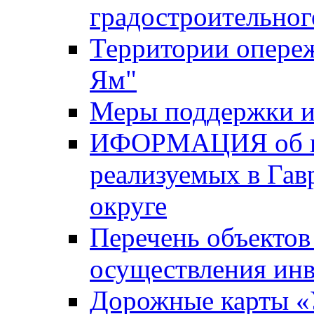
градостроительног
Территории опере
Ям"
Меры поддержки и
ИФОРМАЦИЯ об ин
реализуемых в Га
округе
Перечень объектов
осуществления ин
Дорожные карты «