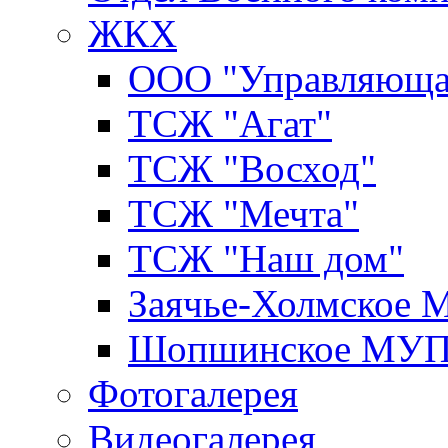
ЖКХ
ООО "Управляюща
ТСЖ "Агат"
ТСЖ "Восход"
ТСЖ "Мечта"
ТСЖ "Наш дом"
Заячье-Холмское
Шопшинское МУ
Фотогалерея
Видеогалерея