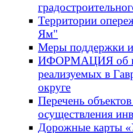
градостроительног
Территории опере
Ям"
Меры поддержки и
ИФОРМАЦИЯ об ин
реализуемых в Га
округе
Перечень объектов
осуществления ин
Дорожные карты «