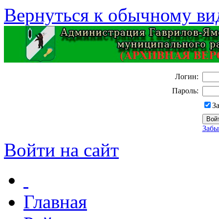
Вернуться к обычному ви
Логин:
Пароль:
З
Забы
Войти на сайт
Главная