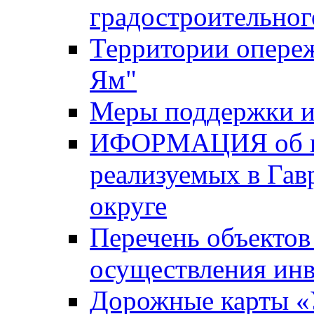
градостроительног
Территории опере
Ям"
Меры поддержки и
ИФОРМАЦИЯ об ин
реализуемых в Га
округе
Перечень объектов
осуществления ин
Дорожные карты «