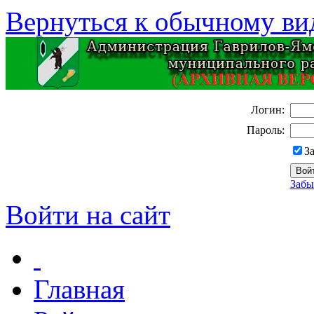
Вернуться к обычному ви
Логин:
Пароль:
З
Забы
Войти на сайт
Главная