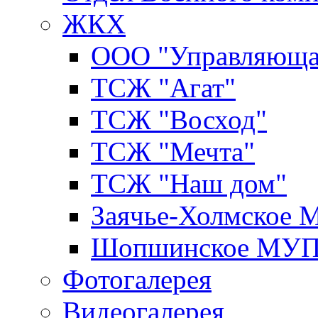
ЖКХ
ООО "Управляюща
ТСЖ "Агат"
ТСЖ "Восход"
ТСЖ "Мечта"
ТСЖ "Наш дом"
Заячье-Холмское
Шопшинское МУ
Фотогалерея
Видеогалерея