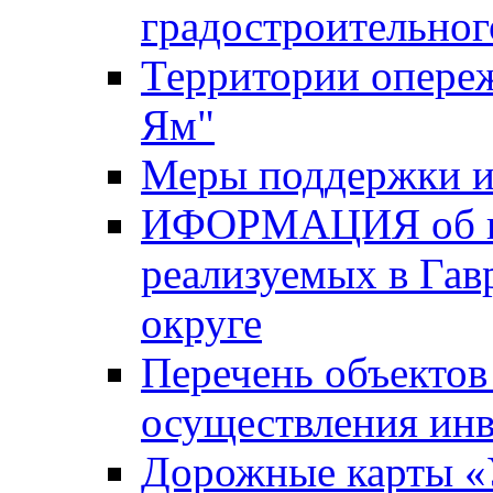
градостроительног
Территории опере
Ям"
Меры поддержки и
ИФОРМАЦИЯ об ин
реализуемых в Га
округе
Перечень объектов
осуществления ин
Дорожные карты «