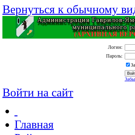
Вернуться к обычному ви
Логин:
Пароль:
З
Забы
Войти на сайт
Главная