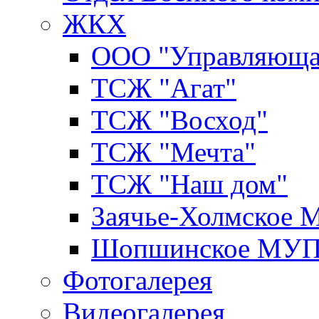
ЖКХ
ООО "Управляюща
ТСЖ "Агат"
ТСЖ "Восход"
ТСЖ "Мечта"
ТСЖ "Наш дом"
Заячье-Холмское
Шопшинское МУ
Фотогалерея
Видеогалерея