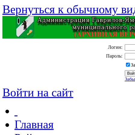
Вернуться к обычному ви
Логин:
Пароль:
З
Забы
Войти на сайт
Главная