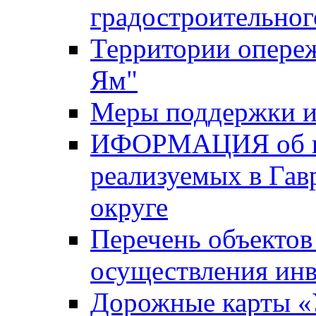
градостроительног
Территории опере
Ям"
Меры поддержки и
ИФОРМАЦИЯ об ин
реализуемых в Га
округе
Перечень объектов
осуществления ин
Дорожные карты «