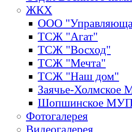
ЖКХ
ООО "Управляюща
ТСЖ "Агат"
ТСЖ "Восход"
ТСЖ "Мечта"
ТСЖ "Наш дом"
Заячье-Холмское
Шопшинское МУ
Фотогалерея
Видеогалерея