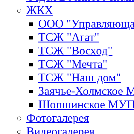
ЖКХ
ООО "Управляюща
ТСЖ "Агат"
ТСЖ "Восход"
ТСЖ "Мечта"
ТСЖ "Наш дом"
Заячье-Холмское
Шопшинское МУ
Фотогалерея
Видеогалерея