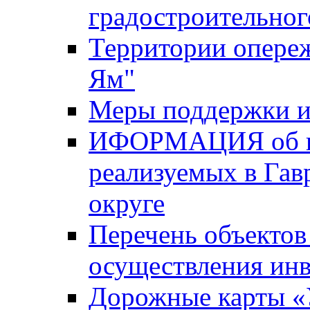
градостроительног
Территории опере
Ям"
Меры поддержки и
ИФОРМАЦИЯ об ин
реализуемых в Га
округе
Перечень объектов
осуществления ин
Дорожные карты «