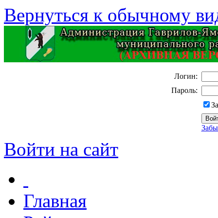
Вернуться к обычному ви
Логин:
Пароль:
З
Забы
Войти на сайт
Главная