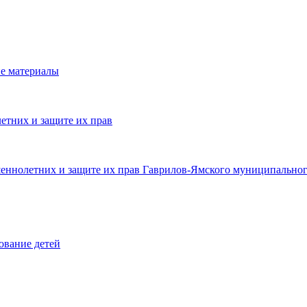
е материалы
етних и защите их прав
шеннолетних и защите их прав Гаврилов-Ямского муниципальног
ование детей