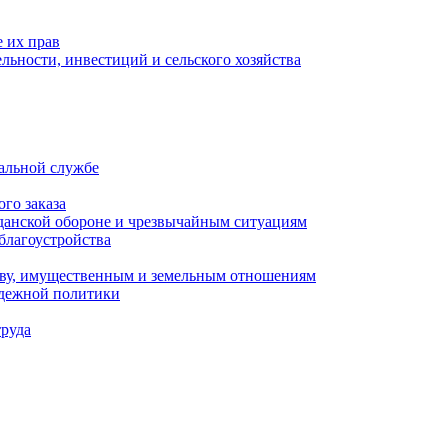
 их прав
льности, инвестиций и сельского хозяйства
альной службе
го заказа
данской обороне и чрезвычайным ситуациям
благоустройства
ству, имущественным и земельным отношениям
одежной политики
труда