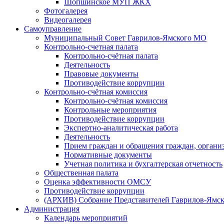
Шопшинское МУП ЖКХ
Фотогалерея
Видеогалерея
Самоуправление
Муниципальный Совет Гаврилов-Ямского МО
Контрольно-счетная палата
Контрольно-счётная палата
Деятельность
Правовые документы
Противодействие коррупции
Контрольно-счётная комиссия
Контрольно-счётная комиссия
Контрольные мероприятия
Противодействие коррупции
Экспертно-аналитическая работа
Деятельность
Прием граждан и обращения граждан, органи
Нормативные документы
Учетная политика и бухгалтерская отчетность
Общественная палата
Оценка эффективности ОМСУ
Противодействие коррупции
(АРХИВ) Собрание Представителей Гаврилов-Ямск
Администрация
Календарь мероприятий