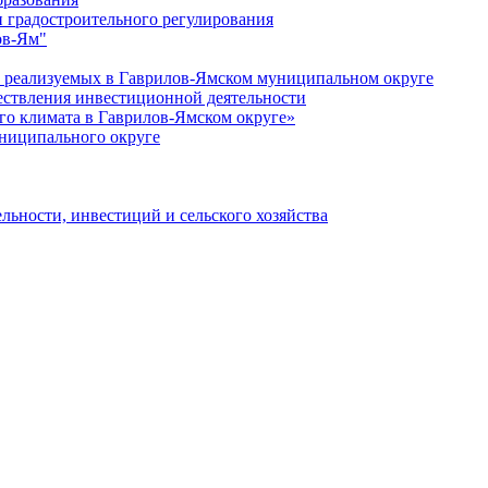
 градостроительного регулирования
ов-Ям"
еализуемых в Гаврилов-Ямском муниципальном округе
ествления инвестиционной деятельности
о климата в Гаврилов-Ямском округе»
ниципального округе
льности, инвестиций и сельского хозяйства