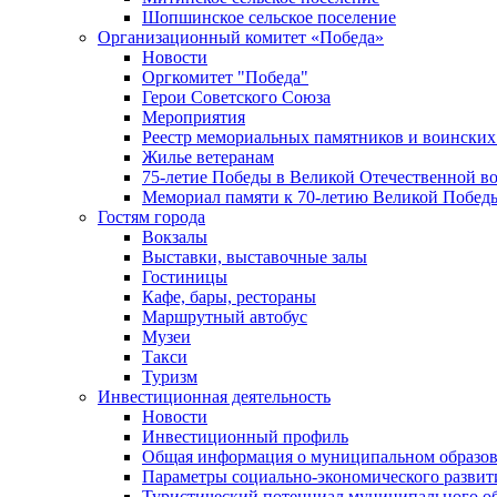
Шопшинское сельское поселение
Организационный комитет «Победа»
Новости
Оргкомитет "Победа"
Герои Советского Союза
Мероприятия
Реестр мемориальных памятников и воинских
Жилье ветеранам
75-летие Победы в Великой Отечественной в
Мемориал памяти к 70-летию Великой Побед
Гостям города
Вокзалы
Выставки, выставочные залы
Гостиницы
Кафе, бары, рестораны
Маршрутный автобус
Музеи
Такси
Туризм
Инвестиционная деятельность
Новости
Инвестиционный профиль
Общая информация о муниципальном образова
Параметры социально-экономического развит
Туристический потенциал муниципального о