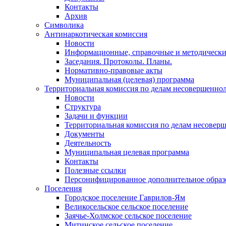
Контакты
Архив
Символика
Антинаркотическая комиссия
Новости
Информационные, справочные и методически
Заседания. Протоколы. Планы.
Нормативно-правовые акты
Муниципальная (целевая) программа
Территориальная комиссия по делам несовершеннол
Новости
Структура
Задачи и функции
Территориальная комиссия по делам несовер
Документы
Деятельность
Муниципальная целевая программа
Контакты
Полезные ссылки
Персонифицированное дополнительное образ
Поселения
Городское поселение Гаврилов-Ям
Великосельское сельское поселение
Заячье-Холмское сельское поселение
Митинское сельское поселение