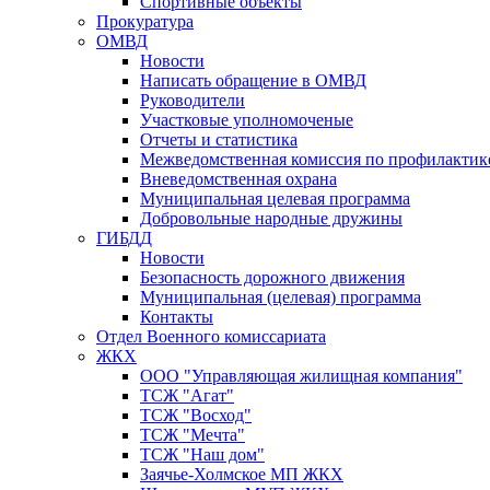
Спортивные объекты
Прокуратура
ОМВД
Новости
Написать обращение в ОМВД
Руководители
Участковые уполномоченые
Отчеты и статистика
Межведомственная комиссия по профилактик
Вневедомственная охрана
Муниципальная целевая программа
Добровольные народные дружины
ГИБДД
Новости
Безопасность дорожного движения
Муниципальная (целевая) программа
Контакты
Отдел Военного комиссариата
ЖКХ
ООО "Управляющая жилищная компания"
ТСЖ "Агат"
ТСЖ "Восход"
ТСЖ "Мечта"
ТСЖ "Наш дом"
Заячье-Холмское МП ЖКХ