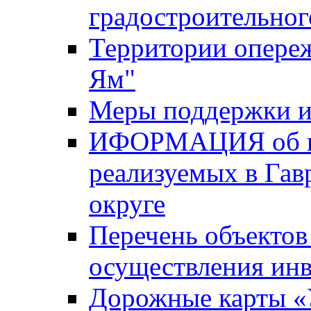
градостроительног
Территории опере
Ям"
Меры поддержки и
ИФОРМАЦИЯ об ин
реализуемых в Га
округе
Перечень объектов
осуществления ин
Дорожные карты «