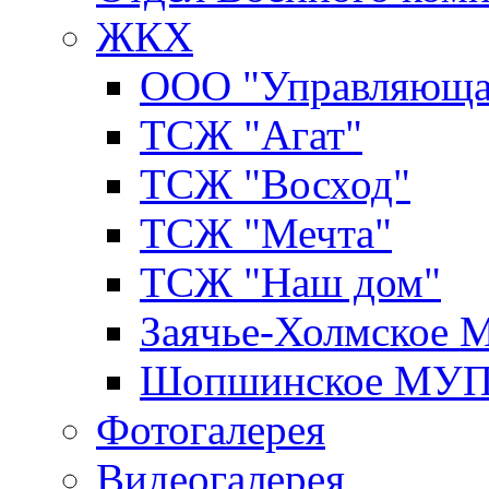
ЖКХ
ООО "Управляюща
ТСЖ "Агат"
ТСЖ "Восход"
ТСЖ "Мечта"
ТСЖ "Наш дом"
Заячье-Холмское
Шопшинское МУ
Фотогалерея
Видеогалерея