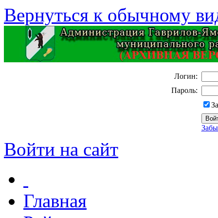
Вернуться к обычному ви
Логин:
Пароль:
З
Забы
Войти на сайт
Главная