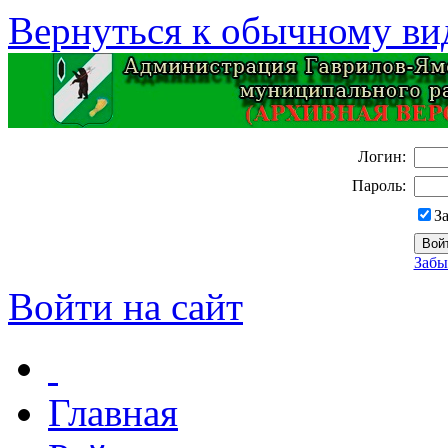
Вернуться к обычному ви
Логин:
Пароль:
З
Забы
Войти на сайт
Главная