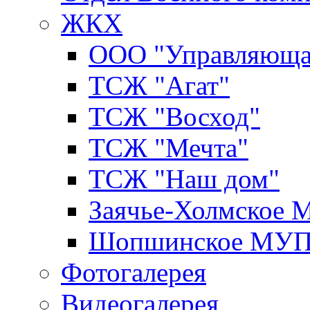
ЖКХ
ООО "Управляюща
ТСЖ "Агат"
ТСЖ "Восход"
ТСЖ "Мечта"
ТСЖ "Наш дом"
Заячье-Холмское
Шопшинское МУ
Фотогалерея
Видеогалерея