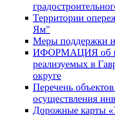
градостроительног
Территории опере
Ям"
Меры поддержки и
ИФОРМАЦИЯ об ин
реализуемых в Га
округе
Перечень объектов
осуществления ин
Дорожные карты «