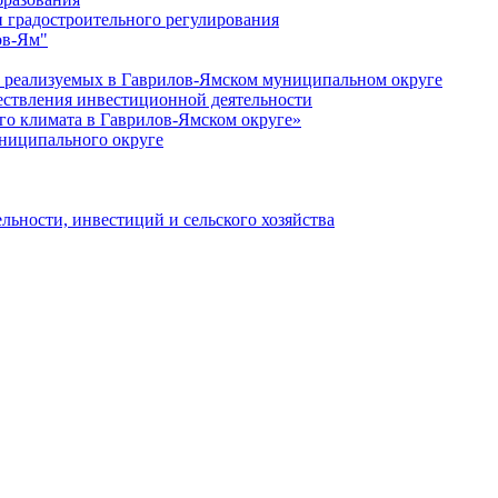
 градостроительного регулирования
ов-Ям"
еализуемых в Гаврилов-Ямском муниципальном округе
ествления инвестиционной деятельности
о климата в Гаврилов-Ямском округе»
ниципального округе
льности, инвестиций и сельского хозяйства