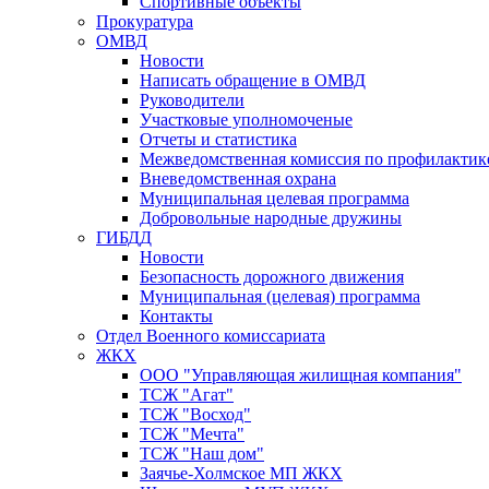
Спортивные объекты
Прокуратура
ОМВД
Новости
Написать обращение в ОМВД
Руководители
Участковые уполномоченые
Отчеты и статистика
Межведомственная комиссия по профилактик
Вневедомственная охрана
Муниципальная целевая программа
Добровольные народные дружины
ГИБДД
Новости
Безопасность дорожного движения
Муниципальная (целевая) программа
Контакты
Отдел Военного комиссариата
ЖКХ
ООО "Управляющая жилищная компания"
ТСЖ "Агат"
ТСЖ "Восход"
ТСЖ "Мечта"
ТСЖ "Наш дом"
Заячье-Холмское МП ЖКХ