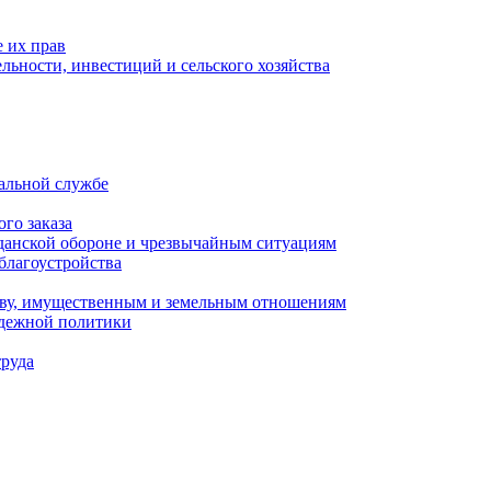
 их прав
льности, инвестиций и сельского хозяйства
альной службе
го заказа
данской обороне и чрезвычайным ситуациям
благоустройства
ству, имущественным и земельным отношениям
одежной политики
труда