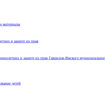
е материалы
етних и защите их прав
шеннолетних и защите их прав Гаврилов-Ямского муниципальног
ование детей