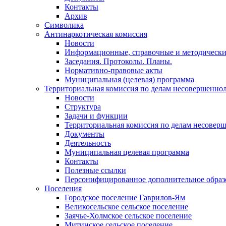
Контакты
Архив
Символика
Антинаркотическая комиссия
Новости
Информационные, справочные и методически
Заседания. Протоколы. Планы.
Нормативно-правовые акты
Муниципальная (целевая) программа
Территориальная комиссия по делам несовершеннол
Новости
Структура
Задачи и функции
Территориальная комиссия по делам несовер
Документы
Деятельность
Муниципальная целевая программа
Контакты
Полезные ссылки
Персонифицированное дополнительное образ
Поселения
Городское поселение Гаврилов-Ям
Великосельское сельское поселение
Заячье-Холмское сельское поселение
Митинское сельское поселение