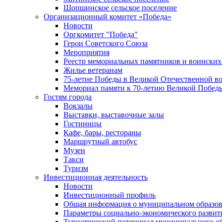
Шопшинское сельское поселение
Организационный комитет «Победа»
Новости
Оргкомитет "Победа"
Герои Советского Союза
Мероприятия
Реестр мемориальных памятников и воинских
Жилье ветеранам
75-летие Победы в Великой Отечественной в
Мемориал памяти к 70-летию Великой Побед
Гостям города
Вокзалы
Выставки, выставочные залы
Гостиницы
Кафе, бары, рестораны
Маршрутный автобус
Музеи
Такси
Туризм
Инвестиционная деятельность
Новости
Инвестиционный профиль
Общая информация о муниципальном образова
Параметры социально-экономического развит
Туристический потенциал муниципального о