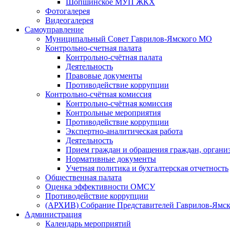
Шопшинское МУП ЖКХ
Фотогалерея
Видеогалерея
Самоуправление
Муниципальный Совет Гаврилов-Ямского МО
Контрольно-счетная палата
Контрольно-счётная палата
Деятельность
Правовые документы
Противодействие коррупции
Контрольно-счётная комиссия
Контрольно-счётная комиссия
Контрольные мероприятия
Противодействие коррупции
Экспертно-аналитическая работа
Деятельность
Прием граждан и обращения граждан, органи
Нормативные документы
Учетная политика и бухгалтерская отчетность
Общественная палата
Оценка эффективности ОМСУ
Противодействие коррупции
(АРХИВ) Собрание Представителей Гаврилов-Ямск
Администрация
Календарь мероприятий