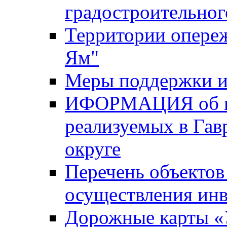
градостроительног
Территории опере
Ям"
Меры поддержки и
ИФОРМАЦИЯ об ин
реализуемых в Га
округе
Перечень объектов
осуществления ин
Дорожные карты «