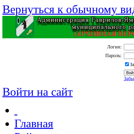
Вернуться к обычному ви
Логин:
Пароль:
З
Забы
Войти на сайт
Главная