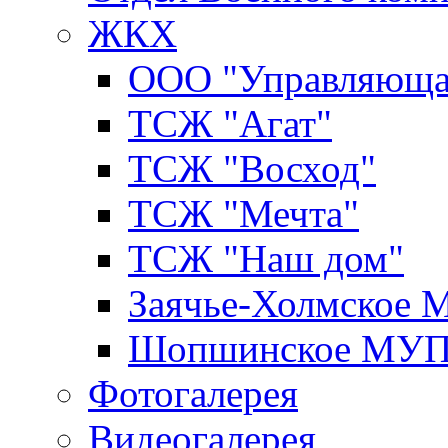
ЖКХ
ООО "Управляюща
ТСЖ "Агат"
ТСЖ "Восход"
ТСЖ "Мечта"
ТСЖ "Наш дом"
Заячье-Холмское
Шопшинское МУ
Фотогалерея
Видеогалерея