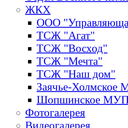
ЖКХ
ООО "Управляюща
ТСЖ "Агат"
ТСЖ "Восход"
ТСЖ "Мечта"
ТСЖ "Наш дом"
Заячье-Холмское
Шопшинское МУ
Фотогалерея
Видеогалерея