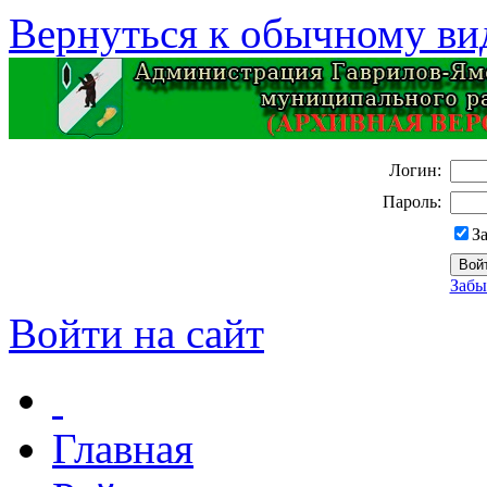
Вернуться к обычному ви
Логин:
Пароль:
З
Забы
Войти на сайт
Главная