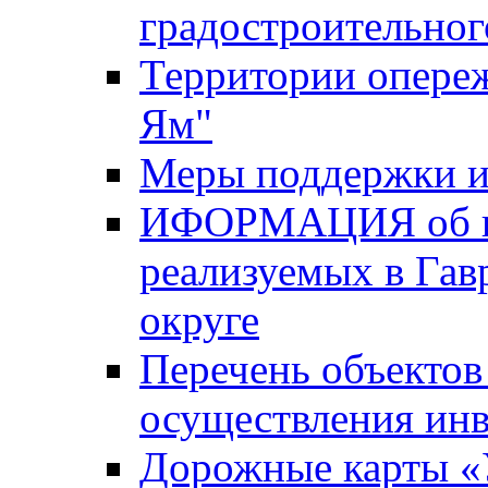
градостроительног
Территории опере
Ям"
Меры поддержки и
ИФОРМАЦИЯ об ин
реализуемых в Га
округе
Перечень объектов
осуществления ин
Дорожные карты «