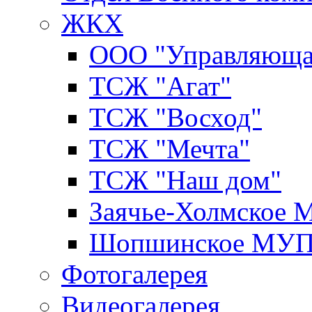
ЖКХ
ООО "Управляюща
ТСЖ "Агат"
ТСЖ "Восход"
ТСЖ "Мечта"
ТСЖ "Наш дом"
Заячье-Холмское
Шопшинское МУ
Фотогалерея
Видеогалерея