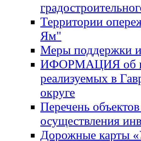
градостроительног
Территории опере
Ям"
Меры поддержки и
ИФОРМАЦИЯ об ин
реализуемых в Га
округе
Перечень объектов
осуществления ин
Дорожные карты «