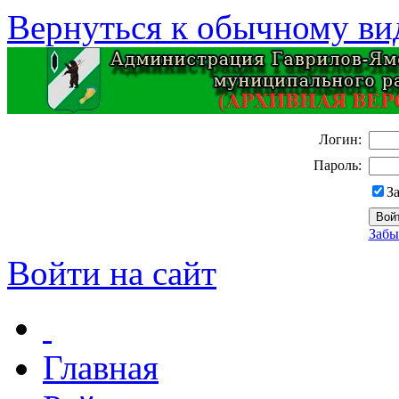
Вернуться к обычному ви
Логин:
Пароль:
З
Забы
Войти на сайт
Главная