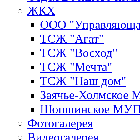
ЖКХ
ООО "Управляюща
ТСЖ "Агат"
ТСЖ "Восход"
ТСЖ "Мечта"
ТСЖ "Наш дом"
Заячье-Холмское
Шопшинское МУ
Фотогалерея
Видеогалерея