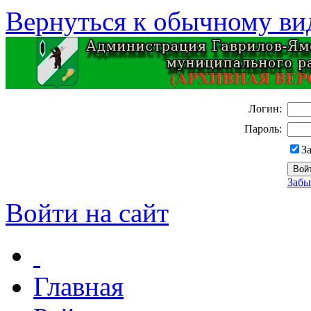
Вернуться к обычному ви
Логин:
Пароль:
З
Забы
Войти на сайт
Главная