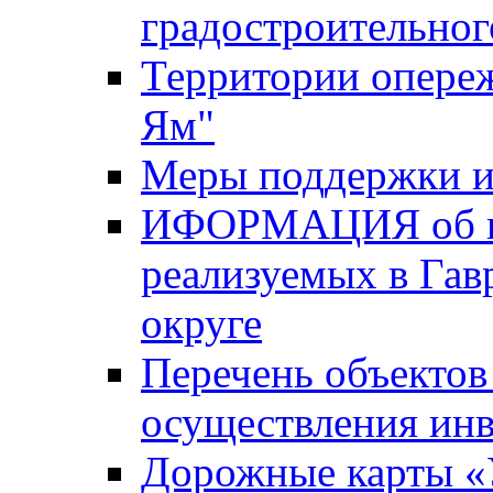
градостроительног
Территории опере
Ям"
Меры поддержки и
ИФОРМАЦИЯ об ин
реализуемых в Га
округе
Перечень объектов
осуществления ин
Дорожные карты «