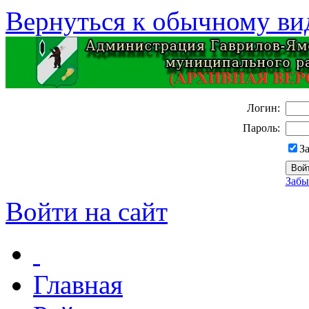
Вернуться к обычному ви
Логин:
Пароль:
З
Забы
Войти на сайт
Главная