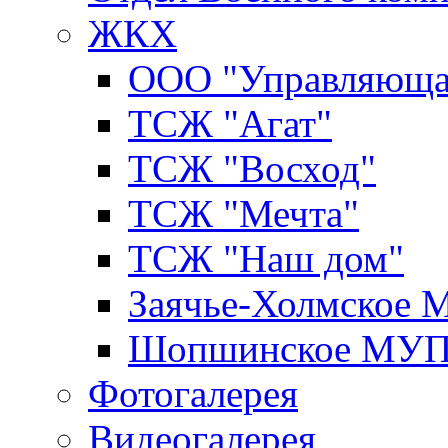
ЖКХ
ООО "Управляюща
ТСЖ "Агат"
ТСЖ "Восход"
ТСЖ "Мечта"
ТСЖ "Наш дом"
Заячье-Холмское
Шопшинское МУ
Фотогалерея
Видеогалерея