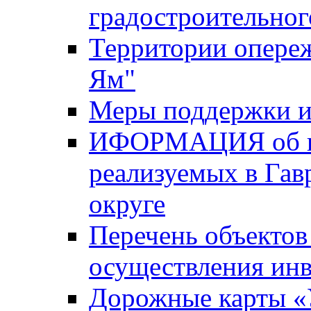
градостроительног
Территории опере
Ям"
Меры поддержки и
ИФОРМАЦИЯ об ин
реализуемых в Га
округе
Перечень объектов
осуществления ин
Дорожные карты «