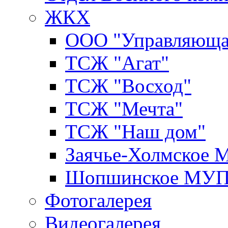
ЖКХ
ООО "Управляюща
ТСЖ "Агат"
ТСЖ "Восход"
ТСЖ "Мечта"
ТСЖ "Наш дом"
Заячье-Холмское
Шопшинское МУ
Фотогалерея
Видеогалерея