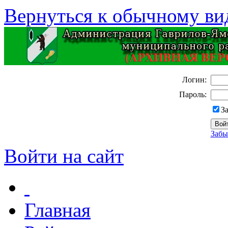
Вернуться к обычному ви
Логин:
Пароль:
З
Забы
Войти на сайт
Главная