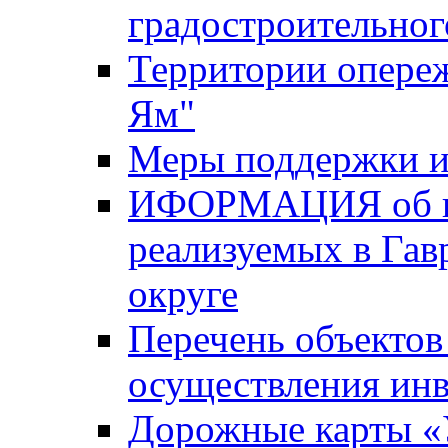
градостроительног
Территории опере
Ям"
Меры поддержки и
ИФОРМАЦИЯ об ин
реализуемых в Га
округе
Перечень объектов
осуществления ин
Дорожные карты «