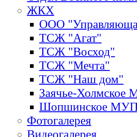
ЖКХ
ООО "Управляюща
ТСЖ "Агат"
ТСЖ "Восход"
ТСЖ "Мечта"
ТСЖ "Наш дом"
Заячье-Холмское
Шопшинское МУ
Фотогалерея
Видеогалерея