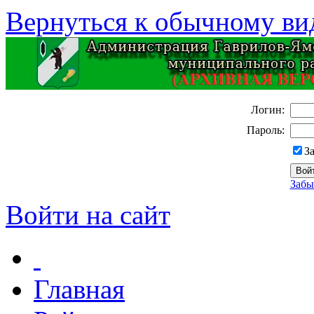
Вернуться к обычному ви
Логин:
Пароль:
З
Забы
Войти на сайт
Главная