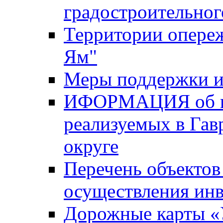
градостроительног
Территории опере
Ям"
Меры поддержки и
ИФОРМАЦИЯ об ин
реализуемых в Га
округе
Перечень объектов
осуществления ин
Дорожные карты «