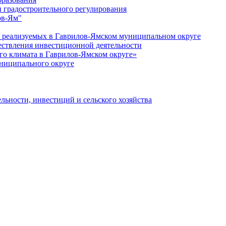
 градостроительного регулирования
ов-Ям"
еализуемых в Гаврилов-Ямском муниципальном округе
ествления инвестиционной деятельности
о климата в Гаврилов-Ямском округе»
ниципального округе
льности, инвестиций и сельского хозяйства