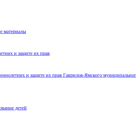
е материалы
етних и защите их прав
шеннолетних и защите их прав Гаврилов-Ямского муниципальног
ование детей