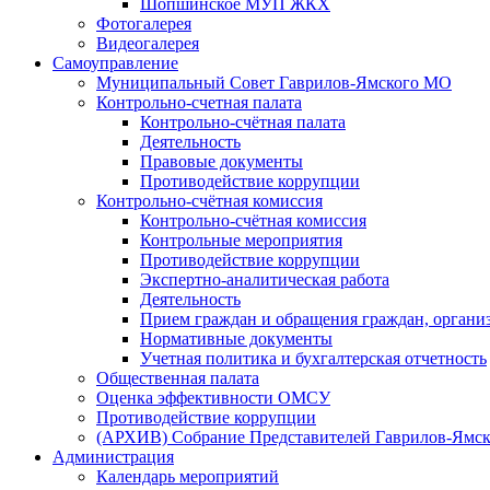
Шопшинское МУП ЖКХ
Фотогалерея
Видеогалерея
Самоуправление
Муниципальный Совет Гаврилов-Ямского МО
Контрольно-счетная палата
Контрольно-счётная палата
Деятельность
Правовые документы
Противодействие коррупции
Контрольно-счётная комиссия
Контрольно-счётная комиссия
Контрольные мероприятия
Противодействие коррупции
Экспертно-аналитическая работа
Деятельность
Прием граждан и обращения граждан, органи
Нормативные документы
Учетная политика и бухгалтерская отчетность
Общественная палата
Оценка эффективности ОМСУ
Противодействие коррупции
(АРХИВ) Собрание Представителей Гаврилов-Ямск
Администрация
Календарь мероприятий