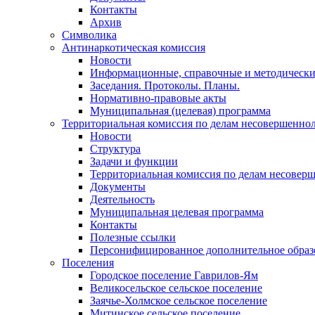
Контакты
Архив
Символика
Антинаркотическая комиссия
Новости
Информационные, справочные и методически
Заседания. Протоколы. Планы.
Нормативно-правовые акты
Муниципальная (целевая) программа
Территориальная комиссия по делам несовершеннол
Новости
Структура
Задачи и функции
Территориальная комиссия по делам несовер
Документы
Деятельность
Муниципальная целевая программа
Контакты
Полезные ссылки
Персонифицированное дополнительное образ
Поселения
Городское поселение Гаврилов-Ям
Великосельское сельское поселение
Заячье-Холмское сельское поселение
Митинское сельское поселение