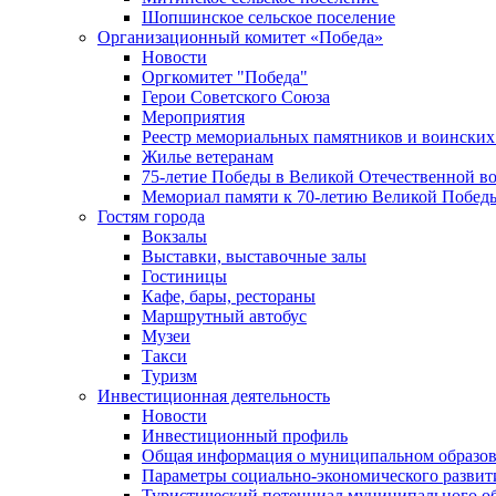
Шопшинское сельское поселение
Организационный комитет «Победа»
Новости
Оргкомитет "Победа"
Герои Советского Союза
Мероприятия
Реестр мемориальных памятников и воинских
Жилье ветеранам
75-летие Победы в Великой Отечественной в
Мемориал памяти к 70-летию Великой Побед
Гостям города
Вокзалы
Выставки, выставочные залы
Гостиницы
Кафе, бары, рестораны
Маршрутный автобус
Музеи
Такси
Туризм
Инвестиционная деятельность
Новости
Инвестиционный профиль
Общая информация о муниципальном образова
Параметры социально-экономического развит
Туристический потенциал муниципального о