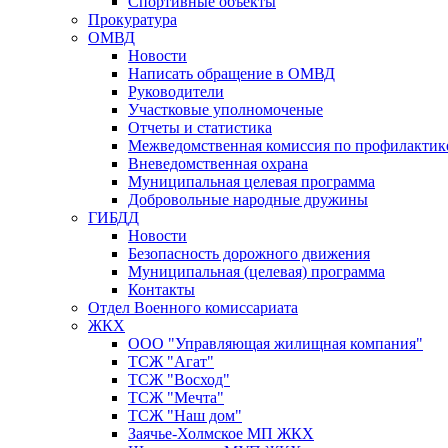
Спортивные объекты
Прокуратура
ОМВД
Новости
Написать обращение в ОМВД
Руководители
Участковые уполномоченые
Отчеты и статистика
Межведомственная комиссия по профилактик
Вневедомственная охрана
Муниципальная целевая программа
Добровольные народные дружины
ГИБДД
Новости
Безопасность дорожного движения
Муниципальная (целевая) программа
Контакты
Отдел Военного комиссариата
ЖКХ
ООО "Управляющая жилищная компания"
ТСЖ "Агат"
ТСЖ "Восход"
ТСЖ "Мечта"
ТСЖ "Наш дом"
Заячье-Холмское МП ЖКХ