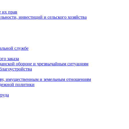
 их прав
льности, инвестиций и сельского хозяйства
альной службе
го заказа
данской обороне и чрезвычайным ситуациям
благоустройства
ству, имущественным и земельным отношениям
одежной политики
труда