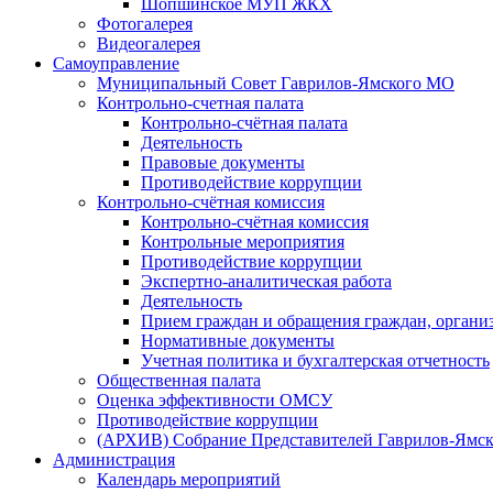
Шопшинское МУП ЖКХ
Фотогалерея
Видеогалерея
Самоуправление
Муниципальный Совет Гаврилов-Ямского МО
Контрольно-счетная палата
Контрольно-счётная палата
Деятельность
Правовые документы
Противодействие коррупции
Контрольно-счётная комиссия
Контрольно-счётная комиссия
Контрольные мероприятия
Противодействие коррупции
Экспертно-аналитическая работа
Деятельность
Прием граждан и обращения граждан, органи
Нормативные документы
Учетная политика и бухгалтерская отчетность
Общественная палата
Оценка эффективности ОМСУ
Противодействие коррупции
(АРХИВ) Собрание Представителей Гаврилов-Ямск
Администрация
Календарь мероприятий