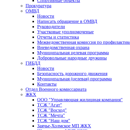
Спортивные объекты
Прокуратура
ОМВД
Новости
Написать обращение в ОМВД
Руководители
Участковые уполномоченые
Отчеты и статистика
Межведомственная комиссия по профилактик
Вневедомственная охрана
Муниципальная целевая программа
Добровольные народные дружины
ГИБДД
Новости
Безопасность дорожного движения
Муниципальная (целевая) программа
Контакты
Отдел Военного комиссариата
ЖКХ
ООО "Управляющая жилищная компания"
ТСЖ "Агат"
ТСЖ "Восход"
ТСЖ "Мечта"
ТСЖ "Наш дом"
Заячье-Холмское МП ЖКХ