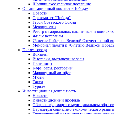
Шопшинское сельское поселение
Организационный комитет «Победа»
Новости
Оргкомитет "Победа"
Герои Советского Союза
Мероприятия
Реестр мемориальных памятников и воинских
Жилье ветеранам
75-летие Победы в Великой Отечественной в
Мемориал памяти к 70-летию Великой Побед
Гостям города
Вокзалы
Выставки, выставочные залы
Гостиницы
Кафе, бары, рестораны
Маршрутный автобус
Музеи
Такси
Туризм
Инвестиционная деятельность
Новости
Инвестиционный профиль
Общая информация о муниципальном образова
Параметры социально-экономического развит
Туристический потенциал муниципального о