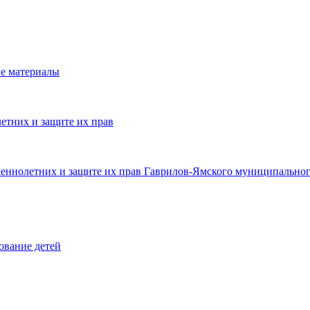
е материалы
етних и защите их прав
шеннолетних и защите их прав Гаврилов-Ямского муниципальног
ование детей