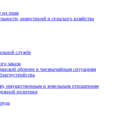
 их прав
льности, инвестиций и сельского хозяйства
альной службе
го заказа
данской обороне и чрезвычайным ситуациям
благоустройства
ству, имущественным и земельным отношениям
одежной политики
труда