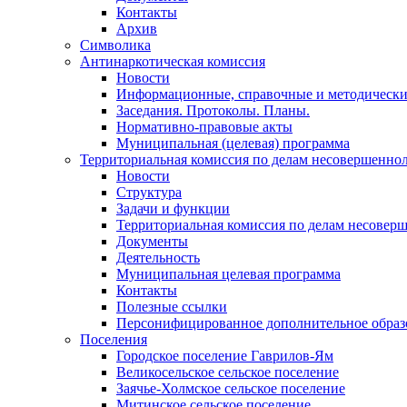
Контакты
Архив
Символика
Антинаркотическая комиссия
Новости
Информационные, справочные и методически
Заседания. Протоколы. Планы.
Нормативно-правовые акты
Муниципальная (целевая) программа
Территориальная комиссия по делам несовершеннол
Новости
Структура
Задачи и функции
Территориальная комиссия по делам несовер
Документы
Деятельность
Муниципальная целевая программа
Контакты
Полезные ссылки
Персонифицированное дополнительное образ
Поселения
Городское поселение Гаврилов-Ям
Великосельское сельское поселение
Заячье-Холмское сельское поселение
Митинское сельское поселение