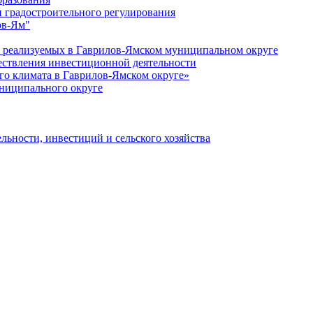
 градостроительного регулирования
ов-Ям"
еализуемых в Гаврилов-Ямском муниципальном округе
ествления инвестиционной деятельности
о климата в Гаврилов-Ямском округе»
ниципального округе
льности, инвестиций и сельского хозяйства