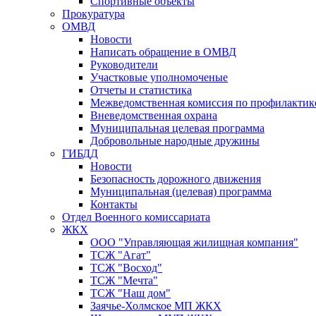
Спортивные объекты
Прокуратура
ОМВД
Новости
Написать обращение в ОМВД
Руководители
Участковые уполномоченые
Отчеты и статистика
Межведомственная комиссия по профилактик
Вневедомственная охрана
Муниципальная целевая программа
Добровольные народные дружины
ГИБДД
Новости
Безопасность дорожного движения
Муниципальная (целевая) программа
Контакты
Отдел Военного комиссариата
ЖКХ
ООО "Управляющая жилищная компания"
ТСЖ "Агат"
ТСЖ "Восход"
ТСЖ "Мечта"
ТСЖ "Наш дом"
Заячье-Холмское МП ЖКХ