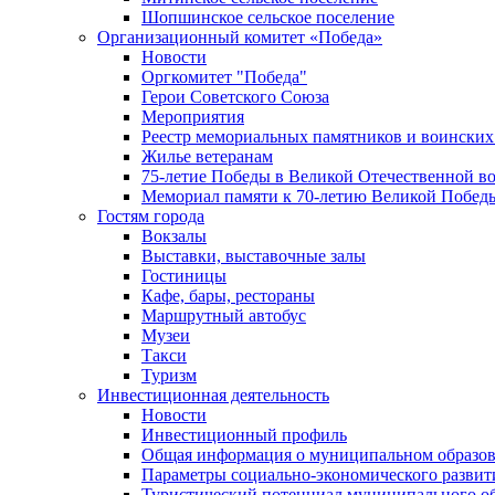
Шопшинское сельское поселение
Организационный комитет «Победа»
Новости
Оргкомитет "Победа"
Герои Советского Союза
Мероприятия
Реестр мемориальных памятников и воинских
Жилье ветеранам
75-летие Победы в Великой Отечественной в
Мемориал памяти к 70-летию Великой Побед
Гостям города
Вокзалы
Выставки, выставочные залы
Гостиницы
Кафе, бары, рестораны
Маршрутный автобус
Музеи
Такси
Туризм
Инвестиционная деятельность
Новости
Инвестиционный профиль
Общая информация о муниципальном образова
Параметры социально-экономического развит
Туристический потенциал муниципального о