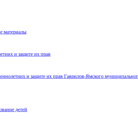
е материалы
етних и защите их прав
шеннолетних и защите их прав Гаврилов-Ямского муниципальног
ование детей