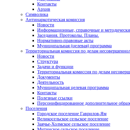
Контакты
Архив
Символика
Антинаркотическая комиссия
Новости
Информационные, справочные и методически
Заседания. Протоколы. Планы.
Нормативно-правовые акты
Муниципальная (целевая) программа
Территориальная комиссия по делам несовершеннол
Новости
Структура
Задачи и функции
Территориальная комиссия по делам несовер
Документы
Деятельность
Муниципальная целевая программа
Контакты
Полезные ссылки
Персонифицированное дополнительное образ
Поселения
Городское поселение Гаврилов-Ям
Великосельское сельское поселение
Заячье-Холмское сельское поселение
Митинское сельское поселение