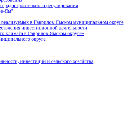
 градостроительного регулирования
ов-Ям"
еализуемых в Гаврилов-Ямском муниципальном округе
ествления инвестиционной деятельности
о климата в Гаврилов-Ямском округе»
ниципального округе
льности, инвестиций и сельского хозяйства