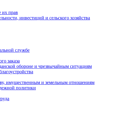
 их прав
льности, инвестиций и сельского хозяйства
альной службе
го заказа
данской обороне и чрезвычайным ситуациям
благоустройства
ству, имущественным и земельным отношениям
одежной политики
труда