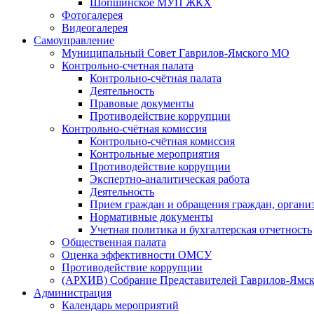
Шопшинское МУП ЖКХ
Фотогалерея
Видеогалерея
Самоуправление
Муниципальный Совет Гаврилов-Ямского МО
Контрольно-счетная палата
Контрольно-счётная палата
Деятельность
Правовые документы
Противодействие коррупции
Контрольно-счётная комиссия
Контрольно-счётная комиссия
Контрольные мероприятия
Противодействие коррупции
Экспертно-аналитическая работа
Деятельность
Прием граждан и обращения граждан, органи
Нормативные документы
Учетная политика и бухгалтерская отчетность
Общественная палата
Оценка эффективности ОМСУ
Противодействие коррупции
(АРХИВ) Собрание Представителей Гаврилов-Ямск
Администрация
Календарь мероприятий