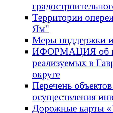
градостроительног
Территории опере
Ям"
Меры поддержки и
ИФОРМАЦИЯ об ин
реализуемых в Га
округе
Перечень объектов
осуществления ин
Дорожные карты «