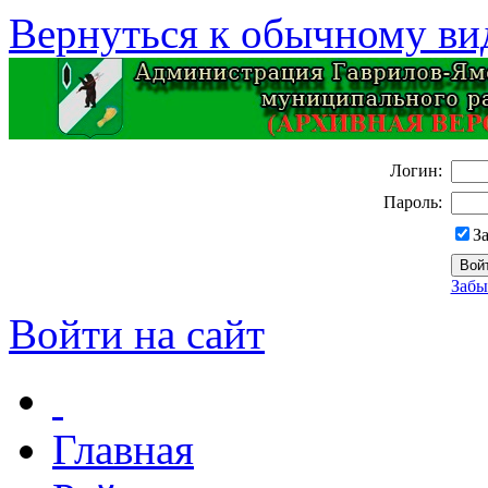
Вернуться к обычному ви
Логин:
Пароль:
З
Забы
Войти на сайт
Главная