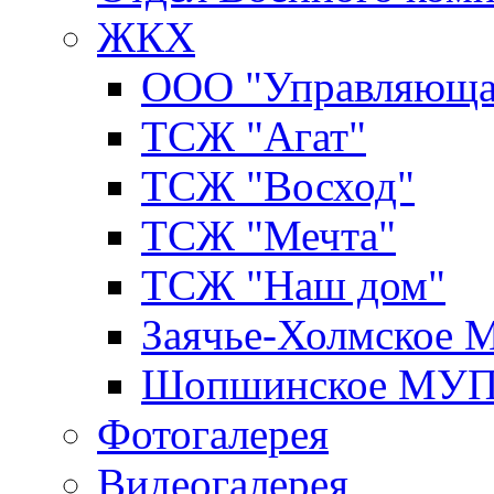
ЖКХ
ООО "Управляюща
ТСЖ "Агат"
ТСЖ "Восход"
ТСЖ "Мечта"
ТСЖ "Наш дом"
Заячье-Холмское
Шопшинское МУ
Фотогалерея
Видеогалерея