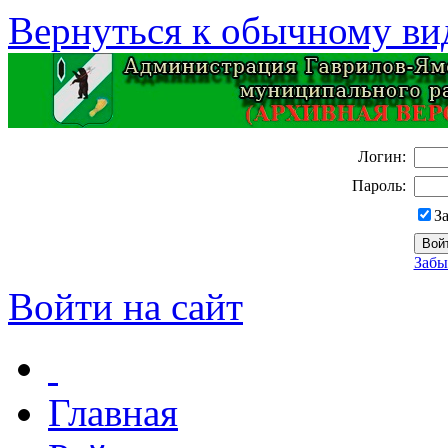
Вернуться к обычному ви
Логин:
Пароль:
З
Забы
Войти на сайт
Главная