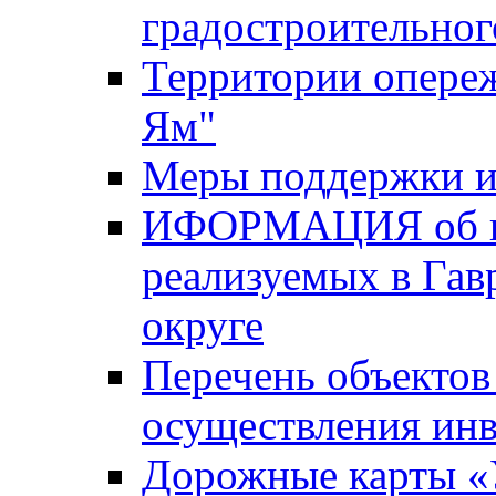
градостроительног
Территории опере
Ям"
Меры поддержки и
ИФОРМАЦИЯ об ин
реализуемых в Га
округе
Перечень объектов
осуществления ин
Дорожные карты «