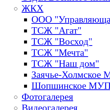
ЖКХ
ООО "Управляюща
ТСЖ "Агат"
ТСЖ "Восход"
ТСЖ "Мечта"
ТСЖ "Наш дом"
Заячье-Холмское
Шопшинское МУ
Фотогалерея
Видеогалерея