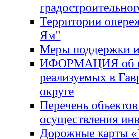
градостроительног
Территории опере
Ям"
Меры поддержки и
ИФОРМАЦИЯ об ин
реализуемых в Га
округе
Перечень объектов
осуществления ин
Дорожные карты «