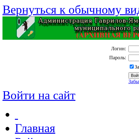
Вернуться к обычному ви
Логин:
Пароль:
З
Забы
Войти на сайт
Главная