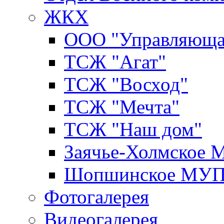
ЖКХ
ООО "Управляюща
ТСЖ "Агат"
ТСЖ "Восход"
ТСЖ "Мечта"
ТСЖ "Наш дом"
Заячье-Холмское
Шопшинское МУ
Фотогалерея
Видеогалерея