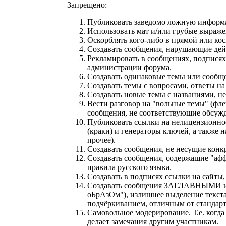
Запрещено:
Публиковать заведомо ложнyю инфоpм
Использовать мат и/или грубые выраже
Оскорблять кого-либо в прямой или ко
Создавать сообщения, наpyшающие дей
Рекламировать в сообщениях, подписях
администрации форума.
Создавать одинаковые темы или сообще
Создавать темы с вопросами, ответы на
Создавать новые темы с названиями, н
Вести разговор на "вольные темы" (фле
сообщения, не соответствующие обсужд
Публиковать ссылки на нелицензионное
(краки) и генераторы ключей, а также 
прочее).
Создавать сообщения, не несущие конк
Создавать сообщения, содержащие "афф
правила русского языка.
Создавать в подписях ссылки на сайты
Cоздавать сообщения ЗАГЛАВНЫМИ ил
оБрАзОм"), излишнее выделение текст
подчёркиванием, отличным от стандар
Самовольное модерирование. Т.е. когд
делает замечания другим участникам.