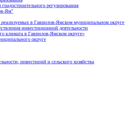
 градостроительного регулирования
ов-Ям"
еализуемых в Гаврилов-Ямском муниципальном округе
ествления инвестиционной деятельности
о климата в Гаврилов-Ямском округе»
ниципального округе
льности, инвестиций и сельского хозяйства