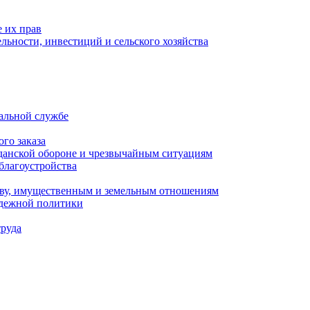
 их прав
льности, инвестиций и сельского хозяйства
альной службе
го заказа
данской обороне и чрезвычайным ситуациям
благоустройства
ству, имущественным и земельным отношениям
одежной политики
труда