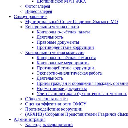
Шопшинское МУП ЖКХ
Фотогалерея
Видеогалерея
Самоуправление
Муниципальный Совет Гаврилов-Ямского МО
Контрольно-счетная палата
Контрольно-счётная палата
Деятельность
Правовые документы
Противодействие коррупции
Контрольно-счётная комиссия
Контрольно-счётная комиссия
Контрольные мероприятия
Противодействие коррупции
Экспертно-аналитическая работа
Деятельность
Прием граждан и обращения граждан, органи
Нормативные документы
Учетная политика и бухгалтерская отчетность
Общественная палата
Оценка эффективности ОМСУ
Противодействие коррупции
(АРХИВ) Собрание Представителей Гаврилов-Ямск
Администрация
Календарь мероприятий