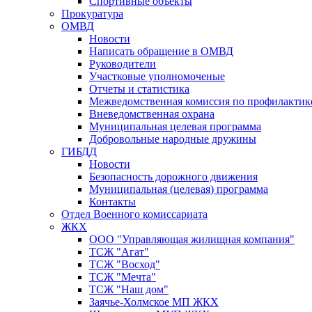
Спортивные объекты
Прокуратура
ОМВД
Новости
Написать обращение в ОМВД
Руководители
Участковые уполномоченые
Отчеты и статистика
Межведомственная комиссия по профилактик
Вневедомственная охрана
Муниципальная целевая программа
Добровольные народные дружины
ГИБДД
Новости
Безопасность дорожного движения
Муниципальная (целевая) программа
Контакты
Отдел Военного комиссариата
ЖКХ
ООО "Управляющая жилищная компания"
ТСЖ "Агат"
ТСЖ "Восход"
ТСЖ "Мечта"
ТСЖ "Наш дом"
Заячье-Холмское МП ЖКХ