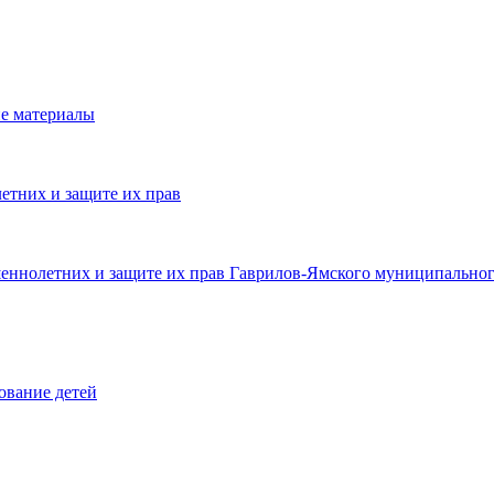
е материалы
етних и защите их прав
шеннолетних и защите их прав Гаврилов-Ямского муниципальног
ование детей