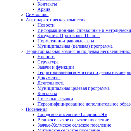
Контакты
Архив
Символика
Антинаркотическая комиссия
Новости
Информационные, справочные и методически
Заседания. Протоколы. Планы.
Нормативно-правовые акты
Муниципальная (целевая) программа
Территориальная комиссия по делам несовершеннол
Новости
Структура
Задачи и функции
Территориальная комиссия по делам несовер
Документы
Деятельность
Муниципальная целевая программа
Контакты
Полезные ссылки
Персонифицированное дополнительное образ
Поселения
Городское поселение Гаврилов-Ям
Великосельское сельское поселение
Заячье-Холмское сельское поселение
Митинское сельское поселение