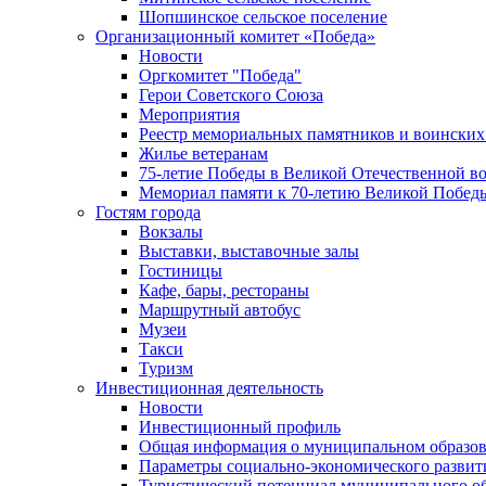
Шопшинское сельское поселение
Организационный комитет «Победа»
Новости
Оргкомитет "Победа"
Герои Советского Союза
Мероприятия
Реестр мемориальных памятников и воинских
Жилье ветеранам
75-летие Победы в Великой Отечественной в
Мемориал памяти к 70-летию Великой Побед
Гостям города
Вокзалы
Выставки, выставочные залы
Гостиницы
Кафе, бары, рестораны
Маршрутный автобус
Музеи
Такси
Туризм
Инвестиционная деятельность
Новости
Инвестиционный профиль
Общая информация о муниципальном образова
Параметры социально-экономического развит
Туристический потенциал муниципального о