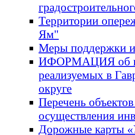
градостроительног
Территории опере
Ям"
Меры поддержки и
ИФОРМАЦИЯ об ин
реализуемых в Га
округе
Перечень объектов
осуществления ин
Дорожные карты «