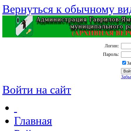
Вернуться к обычному ви
Логин:
Пароль:
З
Забы
Войти на сайт
Главная