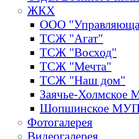
ЖКХ
ООО "Управляюща
ТСЖ "Агат"
ТСЖ "Восход"
ТСЖ "Мечта"
ТСЖ "Наш дом"
Заячье-Холмское
Шопшинское МУ
Фотогалерея
Видеогалерея