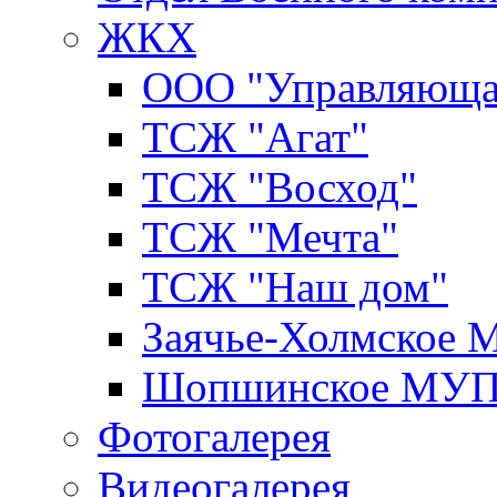
ЖКХ
ООО "Управляюща
ТСЖ "Агат"
ТСЖ "Восход"
ТСЖ "Мечта"
ТСЖ "Наш дом"
Заячье-Холмское
Шопшинское МУ
Фотогалерея
Видеогалерея