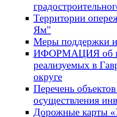
градостроительног
Территории опере
Ям"
Меры поддержки и
ИФОРМАЦИЯ об ин
реализуемых в Га
округе
Перечень объектов
осуществления ин
Дорожные карты «