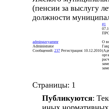
(пенсии за выслугу л
должности муниципа
#1
07.1
ПРО
admingavyammr
О в
Administrator
Гав
Сообщений:
237
Регистрация:
10.12.2010
(Ад
орг
расч
зам
зам
Страницы:
1
Публикуются
: Те
иных нормативных 