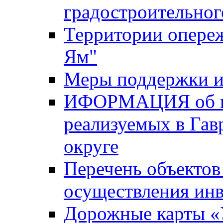
градостроительног
Территории опере
Ям"
Меры поддержки и
ИФОРМАЦИЯ об ин
реализуемых в Га
округе
Перечень объектов
осуществления ин
Дорожные карты «