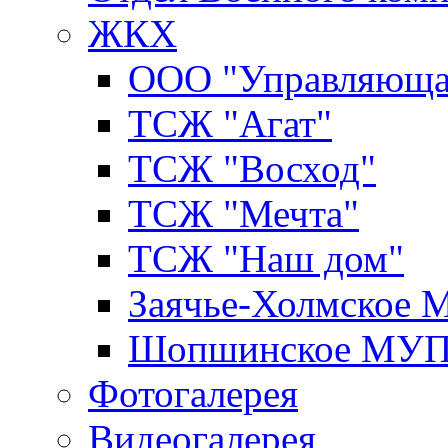
ЖКХ
ООО "Управляюща
ТСЖ "Агат"
ТСЖ "Восход"
ТСЖ "Мечта"
ТСЖ "Наш дом"
Заячье-Холмское
Шопшинское МУ
Фотогалерея
Видеогалерея