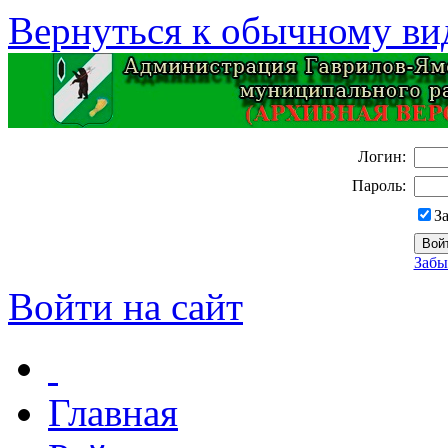
Вернуться к обычному ви
Логин:
Пароль:
З
Забы
Войти на сайт
Главная