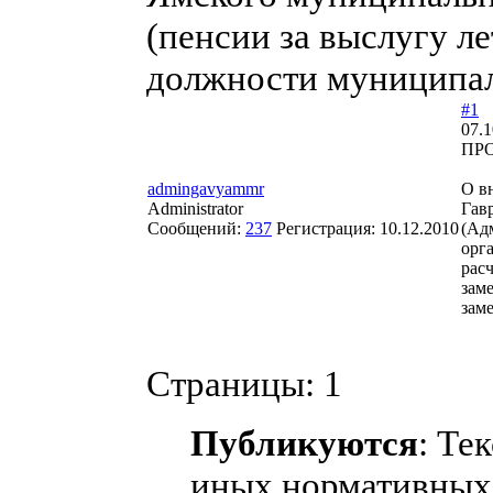
(пенсии за выслугу л
должности муниципа
#1
07.1
ПРО
admingavyammr
О в
Administrator
Гав
Сообщений:
237
Регистрация:
10.12.2010
(Ад
орг
расч
зам
зам
Страницы:
1
Публикуются
: Те
иных нормативных 