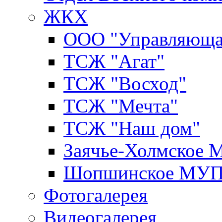
ЖКХ
ООО "Управляюща
ТСЖ "Агат"
ТСЖ "Восход"
ТСЖ "Мечта"
ТСЖ "Наш дом"
Заячье-Холмское
Шопшинское МУ
Фотогалерея
Видеогалерея