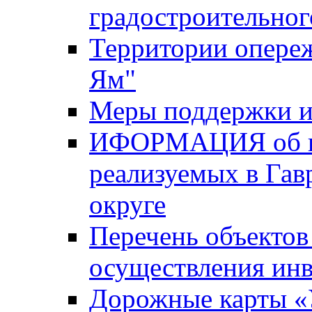
градостроительног
Территории опере
Ям"
Меры поддержки и
ИФОРМАЦИЯ об ин
реализуемых в Га
округе
Перечень объектов
осуществления ин
Дорожные карты «