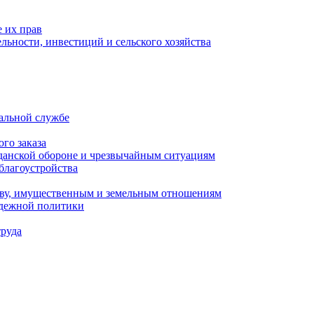
 их прав
льности, инвестиций и сельского хозяйства
альной службе
го заказа
данской обороне и чрезвычайным ситуациям
благоустройства
ству, имущественным и земельным отношениям
одежной политики
труда