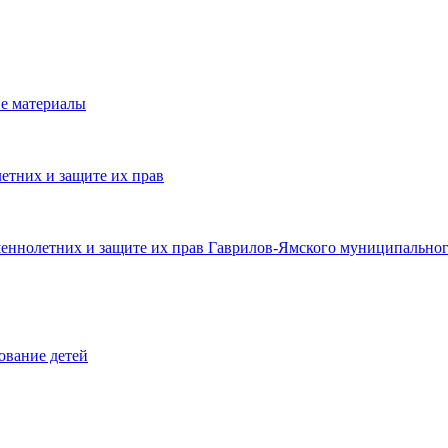
е материалы
етних и защите их прав
шеннолетних и защите их прав Гаврилов-Ямского муниципальног
ование детей