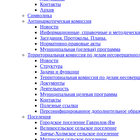
Контакты
Архив
Символика
Антинаркотическая комиссия
Новости
Информационные, справочные и методически
Заседания. Протоколы. Планы.
Нормативно-правовые акты
Муниципальная (целевая) программа
Территориальная комиссия по делам несовершеннол
Новости
Структура
Задачи и функции
Территориальная комиссия по делам несовер
Документы
Деятельность
Муниципальная целевая программа
Контакты
Полезные ссылки
Персонифицированное дополнительное образ
Поселения
Городское поселение Гаврилов-Ям
Великосельское сельское поселение
Заячье-Холмское сельское поселение
Митинское сельское поселение