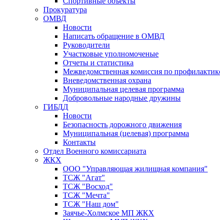
Спортивные объекты
Прокуратура
ОМВД
Новости
Написать обращение в ОМВД
Руководители
Участковые уполномоченые
Отчеты и статистика
Межведомственная комиссия по профилактик
Вневедомственная охрана
Муниципальная целевая программа
Добровольные народные дружины
ГИБДД
Новости
Безопасность дорожного движения
Муниципальная (целевая) программа
Контакты
Отдел Военного комиссариата
ЖКХ
ООО "Управляющая жилищная компания"
ТСЖ "Агат"
ТСЖ "Восход"
ТСЖ "Мечта"
ТСЖ "Наш дом"
Заячье-Холмское МП ЖКХ