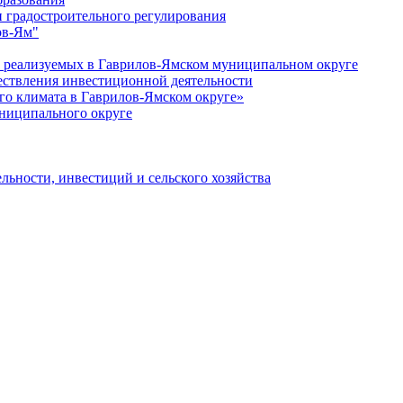
 градостроительного регулирования
ов-Ям"
еализуемых в Гаврилов-Ямском муниципальном округе
ествления инвестиционной деятельности
о климата в Гаврилов-Ямском округе»
ниципального округе
льности, инвестиций и сельского хозяйства