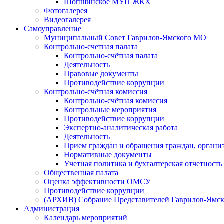
Шопшинское МУП ЖКХ
Фотогалерея
Видеогалерея
Самоуправление
Муниципальный Совет Гаврилов-Ямского МО
Контрольно-счетная палата
Контрольно-счётная палата
Деятельность
Правовые документы
Противодействие коррупции
Контрольно-счётная комиссия
Контрольно-счётная комиссия
Контрольные мероприятия
Противодействие коррупции
Экспертно-аналитическая работа
Деятельность
Прием граждан и обращения граждан, органи
Нормативные документы
Учетная политика и бухгалтерская отчетность
Общественная палата
Оценка эффективности ОМСУ
Противодействие коррупции
(АРХИВ) Собрание Представителей Гаврилов-Ямск
Администрация
Календарь мероприятий