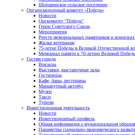
Шопшинское сельское поселение
Организационный комитет «Победа»
Новости
Оргкомитет "Победа"
Герои Советского Союза
Мероприятия
Реестр мемориальных памятников и воинских
Жилье ветеранам
75-летие Победы в Великой Отечественной в
Мемориал памяти к 70-летию Великой Побед
Гостям города
Вокзалы
Выставки, выставочные залы
Гостиницы
Кафе, бары, рестораны
Маршрутный автобус
Музеи
Такси
Туризм
Инвестиционная деятельность
Новости
Инвестиционный профиль
Общая информация о муниципальном образова
Параметры социально-экономического развит
Туристический потенциал муниципального о