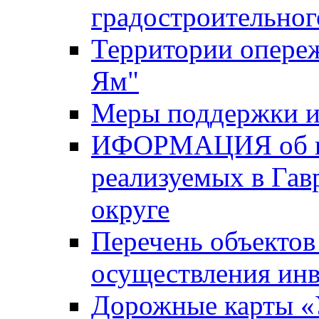
градостроительног
Территории опере
Ям"
Меры поддержки и
ИФОРМАЦИЯ об ин
реализуемых в Га
округе
Перечень объектов
осуществления ин
Дорожные карты «