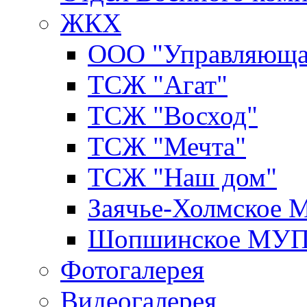
ЖКХ
ООО "Управляюща
ТСЖ "Агат"
ТСЖ "Восход"
ТСЖ "Мечта"
ТСЖ "Наш дом"
Заячье-Холмское
Шопшинское МУ
Фотогалерея
Видеогалерея