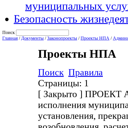
муниципальных услу
Безопасность жизнедея
Поиск
Главная
/
Документы
/
Законопроекты
/
Проекты НПА
/
Админи
Проекты НПА
Поиск
Правила
Страницы:
1
[
Закрыто
]
ПРОЕКТ Ад
исполнения муниципа
установления, прекра
возобновления, расче