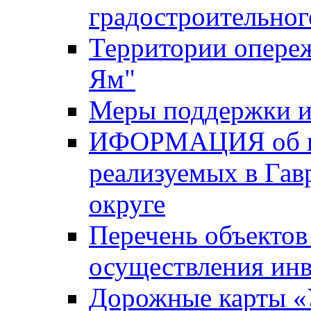
градостроительног
Территории опере
Ям"
Меры поддержки и
ИФОРМАЦИЯ об ин
реализуемых в Га
округе
Перечень объектов
осуществления ин
Дорожные карты «