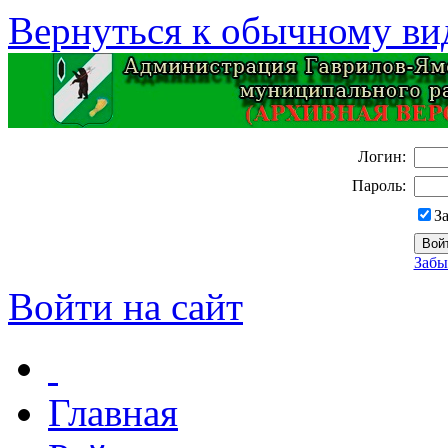
Вернуться к обычному ви
Логин:
Пароль:
З
Забы
Войти на сайт
Главная