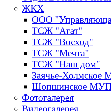
ЖКХ
ООО "Управляюща
ТСЖ "Агат"
ТСЖ "Восход"
ТСЖ "Мечта"
ТСЖ "Наш дом"
Заячье-Холмское
Шопшинское МУ
Фотогалерея
Видеогалерея