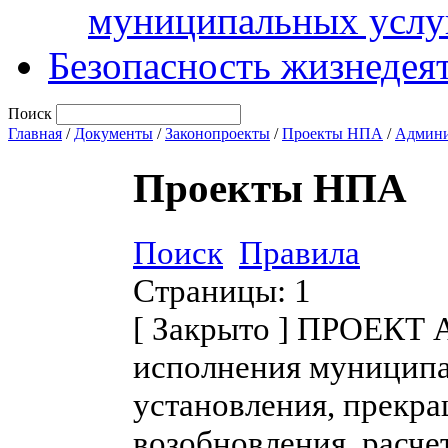
муниципальных услу
Безопасность жизнедея
Поиск
Главная
/
Документы
/
Законопроекты
/
Проекты НПА
/
Админи
Проекты НПА
Поиск
Правила
Страницы:
1
[
Закрыто
]
ПРОЕКТ Ад
исполнения муниципа
установления, прекра
возобновления, расче