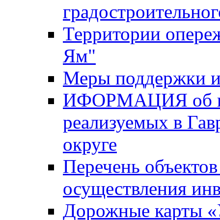
градостроительног
Территории опере
Ям"
Меры поддержки и
ИФОРМАЦИЯ об ин
реализуемых в Га
округе
Перечень объектов
осуществления ин
Дорожные карты «