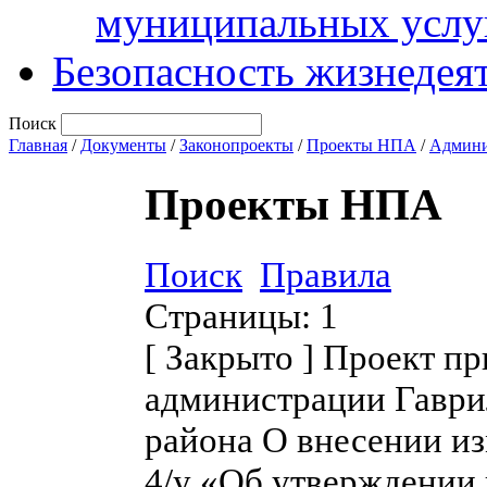
муниципальных услу
Безопасность жизнедея
Поиск
Главная
/
Документы
/
Законопроекты
/
Проекты НПА
/
Админи
Проекты НПА
Поиск
Правила
Страницы:
1
[
Закрыто
]
Проект пр
администрации Гаври
района О внесении из
4/у «Об утверждении 