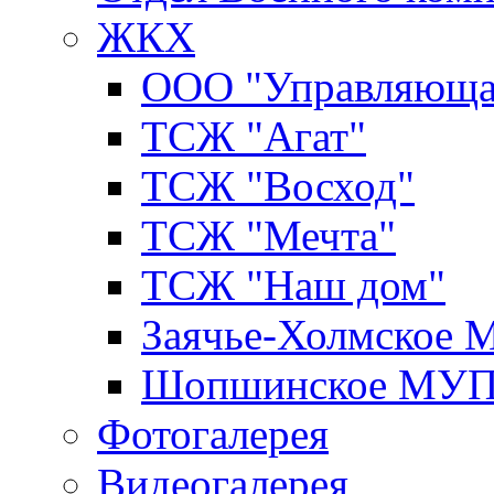
ЖКХ
ООО "Управляюща
ТСЖ "Агат"
ТСЖ "Восход"
ТСЖ "Мечта"
ТСЖ "Наш дом"
Заячье-Холмское
Шопшинское МУ
Фотогалерея
Видеогалерея