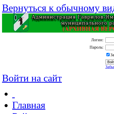
Вернуться к обычному ви
Логин:
Пароль:
З
Забы
Войти на сайт
Главная