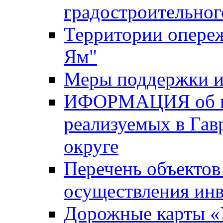
градостроительног
Территории опере
Ям"
Меры поддержки и
ИФОРМАЦИЯ об ин
реализуемых в Га
округе
Перечень объектов
осуществления ин
Дорожные карты «