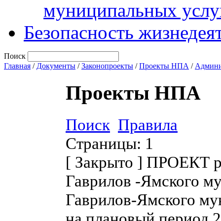
муниципальных услу
Безопасность жизнедея
Поиск
Главная
/
Документы
/
Законопроекты
/
Проекты НПА
/
Админи
Проекты НПА
Поиск
Правила
Страницы:
1
[
Закрыто
]
ПРОЕКТ ре
Гаврилов -Ямского м
Гаврилов-Ямского мун
на плановый период 2