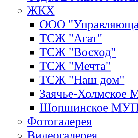
ЖКХ
ООО "Управляюща
ТСЖ "Агат"
ТСЖ "Восход"
ТСЖ "Мечта"
ТСЖ "Наш дом"
Заячье-Холмское
Шопшинское МУ
Фотогалерея
Видеогалерея