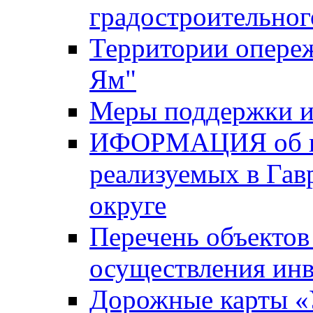
градостроительног
Территории опере
Ям"
Меры поддержки и
ИФОРМАЦИЯ об ин
реализуемых в Га
округе
Перечень объектов
осуществления ин
Дорожные карты «