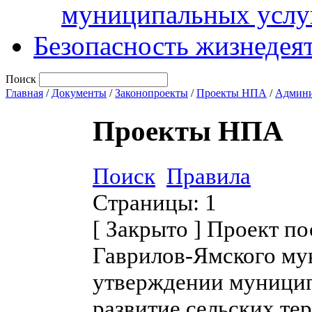
муниципальных услу
Безопасность жизнедея
Поиск
Главная
/
Документы
/
Законопроекты
/
Проекты НПА
/
Админи
Проекты НПА
Поиск
Правила
Страницы:
1
[
Закрыто
]
Проект по
Гаврилов-Ямского му
утверждении муници
развитие сельских те