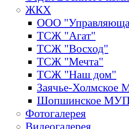
ЖКХ
ООО "Управляюща
ТСЖ "Агат"
ТСЖ "Восход"
ТСЖ "Мечта"
ТСЖ "Наш дом"
Заячье-Холмское
Шопшинское МУ
Фотогалерея
Видеогалерея