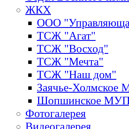
ЖКХ
ООО "Управляюща
ТСЖ "Агат"
ТСЖ "Восход"
ТСЖ "Мечта"
ТСЖ "Наш дом"
Заячье-Холмское
Шопшинское МУ
Фотогалерея
Видеогалерея