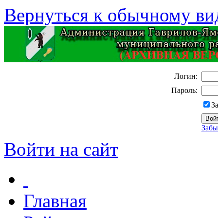
Вернуться к обычному ви
Логин:
Пароль:
З
Забы
Войти на сайт
Главная