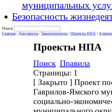
муниципальных услу
Безопасность жизнедея
Поиск
Главная
/
Документы
/
Законопроекты
/
Проекты НПА
/
Админи
Проекты НПА
Поиск
Правила
Страницы:
1
[
Закрыто
]
Проект по
Гаврилов-Ямского му
социально-экономиче
муниципального окру