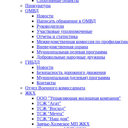
Спортивные объекты
Прокуратура
ОМВД
Новости
Написать обращение в ОМВД
Руководители
Участковые уполномоченые
Отчеты и статистика
Межведомственная комиссия по профилактик
Вневедомственная охрана
Муниципальная целевая программа
Добровольные народные дружины
ГИБДД
Новости
Безопасность дорожного движения
Муниципальная (целевая) программа
Контакты
Отдел Военного комиссариата
ЖКХ
ООО "Управляющая жилищная компания"
ТСЖ "Агат"
ТСЖ "Восход"
ТСЖ "Мечта"
ТСЖ "Наш дом"
Заячье-Холмское МП ЖКХ