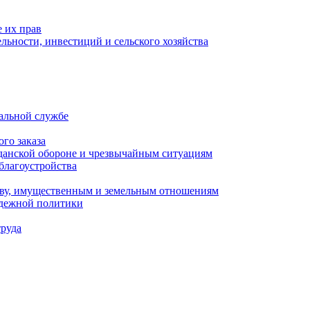
 их прав
льности, инвестиций и сельского хозяйства
альной службе
го заказа
данской обороне и чрезвычайным ситуациям
благоустройства
ству, имущественным и земельным отношениям
одежной политики
труда