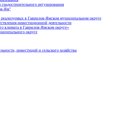
 градостроительного регулирования
ов-Ям"
еализуемых в Гаврилов-Ямском муниципальном округе
ествления инвестиционной деятельности
о климата в Гаврилов-Ямском округе»
ниципального округе
льности, инвестиций и сельского хозяйства