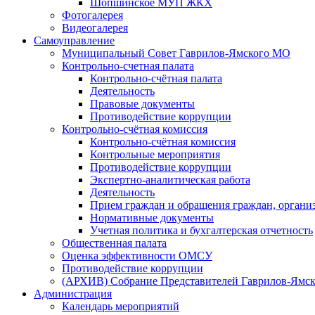
Шопшинское МУП ЖКХ
Фотогалерея
Видеогалерея
Самоуправление
Муниципальный Совет Гаврилов-Ямского МО
Контрольно-счетная палата
Контрольно-счётная палата
Деятельность
Правовые документы
Противодействие коррупции
Контрольно-счётная комиссия
Контрольно-счётная комиссия
Контрольные мероприятия
Противодействие коррупции
Экспертно-аналитическая работа
Деятельность
Прием граждан и обращения граждан, органи
Нормативные документы
Учетная политика и бухгалтерская отчетность
Общественная палата
Оценка эффективности ОМСУ
Противодействие коррупции
(АРХИВ) Собрание Представителей Гаврилов-Ямск
Администрация
Календарь мероприятий