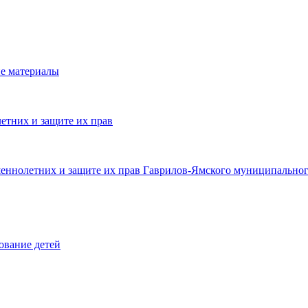
е материалы
етних и защите их прав
шеннолетних и защите их прав Гаврилов-Ямского муниципальног
ование детей