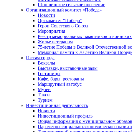
Шопшинское сельское поселение
Организационный комитет «Победа»
Новости
Оргкомитет "Победа"
Герои Советского Союза
Мероприятия
Реестр мемориальных памятников и воинских
Жилье ветеранам
75-летие Победы в Великой Отечественной в
Мемориал памяти к 70-летию Великой Побед
Гостям города
Вокзалы
Выставки, выставочные залы
Гостиницы
Кафе, бары, рестораны
Маршрутный автобус
Музеи
Такси
Туризм
Инвестиционная деятельность
Новости
Инвестиционный профиль
Общая информация о муниципальном образова
Параметры социально-экономического развит
Туристический потенциал муниципального о