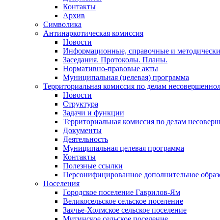
Контакты
Архив
Символика
Антинаркотическая комиссия
Новости
Информационные, справочные и методически
Заседания. Протоколы. Планы.
Нормативно-правовые акты
Муниципальная (целевая) программа
Территориальная комиссия по делам несовершеннол
Новости
Структура
Задачи и функции
Территориальная комиссия по делам несовер
Документы
Деятельность
Муниципальная целевая программа
Контакты
Полезные ссылки
Персонифицированное дополнительное образ
Поселения
Городское поселение Гаврилов-Ям
Великосельское сельское поселение
Заячье-Холмское сельское поселение
Митинское сельское поселение