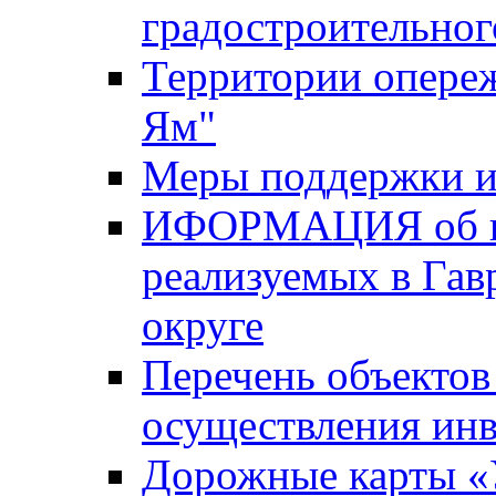
градостроительног
Территории опере
Ям"
Меры поддержки и
ИФОРМАЦИЯ об ин
реализуемых в Га
округе
Перечень объектов
осуществления ин
Дорожные карты «