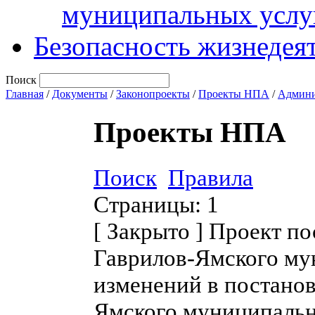
муниципальных услу
Безопасность жизнедея
Поиск
Главная
/
Документы
/
Законопроекты
/
Проекты НПА
/
Админи
Проекты НПА
Поиск
Правила
Страницы:
1
[
Закрыто
]
Проект по
Гаврилов-Ямского му
изменений в постано
Ямского муниципально