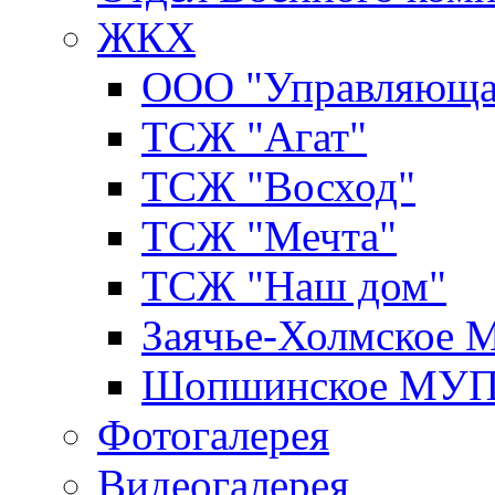
ЖКХ
ООО "Управляюща
ТСЖ "Агат"
ТСЖ "Восход"
ТСЖ "Мечта"
ТСЖ "Наш дом"
Заячье-Холмское
Шопшинское МУ
Фотогалерея
Видеогалерея