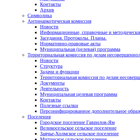
Контакты
Архив
Символика
Антинаркотическая комиссия
Новости
Информационные, справочные и методически
Заседания. Протоколы. Планы.
Нормативно-правовые акты
Муниципальная (целевая) программа
Территориальная комиссия по делам несовершеннол
Новости
Структура
Задачи и функции
Территориальная комиссия по делам несовер
Документы
Деятельность
Муниципальная целевая программа
Контакты
Полезные ссылки
Персонифицированное дополнительное образ
Поселения
Городское поселение Гаврилов-Ям
Великосельское сельское поселение
Заячье-Холмское сельское поселение
Митинское сельское поселение