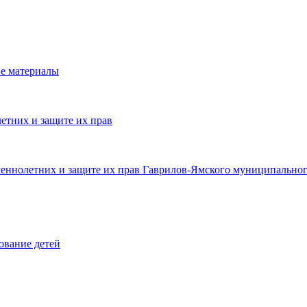
е материалы
етних и защите их прав
шеннолетних и защите их прав Гаврилов-Ямского муниципальног
ование детей