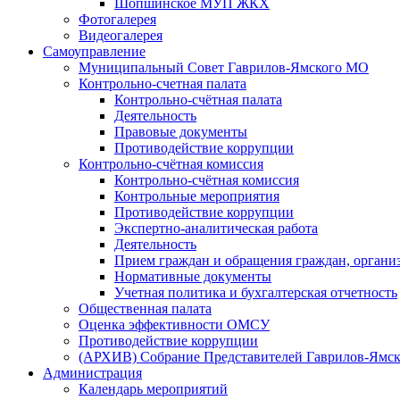
Шопшинское МУП ЖКХ
Фотогалерея
Видеогалерея
Самоуправление
Муниципальный Совет Гаврилов-Ямского МО
Контрольно-счетная палата
Контрольно-счётная палата
Деятельность
Правовые документы
Противодействие коррупции
Контрольно-счётная комиссия
Контрольно-счётная комиссия
Контрольные мероприятия
Противодействие коррупции
Экспертно-аналитическая работа
Деятельность
Прием граждан и обращения граждан, органи
Нормативные документы
Учетная политика и бухгалтерская отчетность
Общественная палата
Оценка эффективности ОМСУ
Противодействие коррупции
(АРХИВ) Собрание Представителей Гаврилов-Ямск
Администрация
Календарь мероприятий