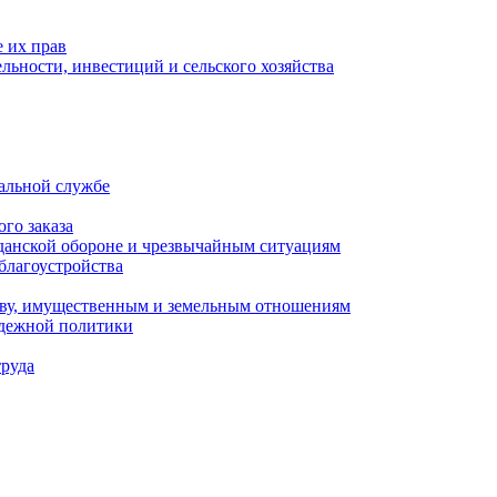
 их прав
льности, инвестиций и сельского хозяйства
альной службе
го заказа
данской обороне и чрезвычайным ситуациям
благоустройства
ству, имущественным и земельным отношениям
одежной политики
труда