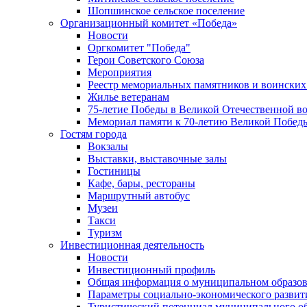
Шопшинское сельское поселение
Организационный комитет «Победа»
Новости
Оргкомитет "Победа"
Герои Советского Союза
Мероприятия
Реестр мемориальных памятников и воинских
Жилье ветеранам
75-летие Победы в Великой Отечественной в
Мемориал памяти к 70-летию Великой Побед
Гостям города
Вокзалы
Выставки, выставочные залы
Гостиницы
Кафе, бары, рестораны
Маршрутный автобус
Музеи
Такси
Туризм
Инвестиционная деятельность
Новости
Инвестиционный профиль
Общая информация о муниципальном образова
Параметры социально-экономического развит
Туристический потенциал муниципального о