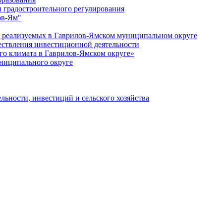
 градостроительного регулирования
ов-Ям"
еализуемых в Гаврилов-Ямском муниципальном округе
ествления инвестиционной деятельности
о климата в Гаврилов-Ямском округе»
ниципального округе
льности, инвестиций и сельского хозяйства