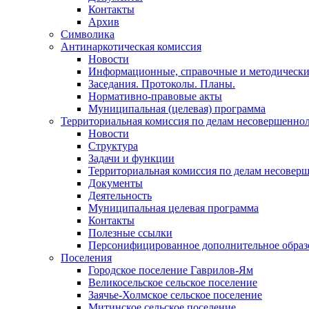
Контакты
Архив
Символика
Антинаркотическая комиссия
Новости
Информационные, справочные и методически
Заседания. Протоколы. Планы.
Нормативно-правовые акты
Муниципальная (целевая) программа
Территориальная комиссия по делам несовершеннол
Новости
Структура
Задачи и функции
Территориальная комиссия по делам несовер
Документы
Деятельность
Муниципальная целевая программа
Контакты
Полезные ссылки
Персонифицированное дополнительное образ
Поселения
Городское поселение Гаврилов-Ям
Великосельское сельское поселение
Заячье-Холмское сельское поселение
Митинское сельское поселение