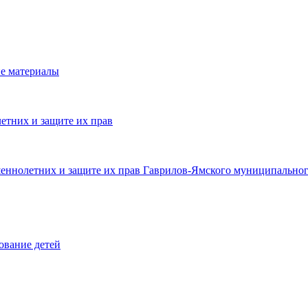
е материалы
етних и защите их прав
шеннолетних и защите их прав Гаврилов-Ямского муниципальног
ование детей