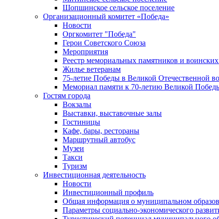
Шопшинское сельское поселение
Организационный комитет «Победа»
Новости
Оргкомитет "Победа"
Герои Советского Союза
Мероприятия
Реестр мемориальных памятников и воинских
Жилье ветеранам
75-летие Победы в Великой Отечественной в
Мемориал памяти к 70-летию Великой Побед
Гостям города
Вокзалы
Выставки, выставочные залы
Гостиницы
Кафе, бары, рестораны
Маршрутный автобус
Музеи
Такси
Туризм
Инвестиционная деятельность
Новости
Инвестиционный профиль
Общая информация о муниципальном образова
Параметры социально-экономического развит
Туристический потенциал муниципального о