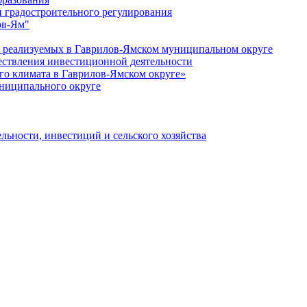
 градостроительного регулирования
ов-Ям"
еализуемых в Гаврилов-Ямском муниципальном округе
ествления инвестиционной деятельности
о климата в Гаврилов-Ямском округе»
ниципального округе
льности, инвестиций и сельского хозяйства