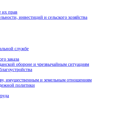
 их прав
льности, инвестиций и сельского хозяйства
альной службе
го заказа
данской обороне и чрезвычайным ситуациям
благоустройства
ству, имущественным и земельным отношениям
одежной политики
труда