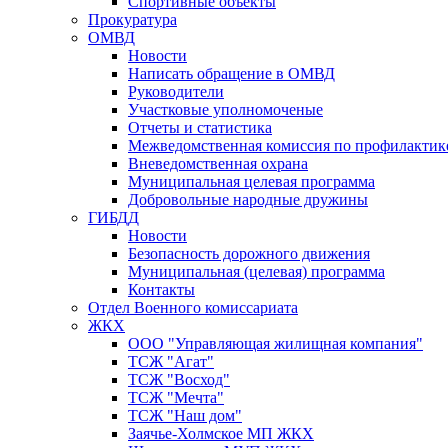
Спортивные объекты
Прокуратура
ОМВД
Новости
Написать обращение в ОМВД
Руководители
Участковые уполномоченые
Отчеты и статистика
Межведомственная комиссия по профилактик
Вневедомственная охрана
Муниципальная целевая программа
Добровольные народные дружины
ГИБДД
Новости
Безопасность дорожного движения
Муниципальная (целевая) программа
Контакты
Отдел Военного комиссариата
ЖКХ
ООО "Управляющая жилищная компания"
ТСЖ "Агат"
ТСЖ "Восход"
ТСЖ "Мечта"
ТСЖ "Наш дом"
Заячье-Холмское МП ЖКХ