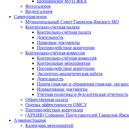
Шопшинское МУП ЖКХ
Фотогалерея
Видеогалерея
Самоуправление
Муниципальный Совет Гаврилов-Ямского МО
Контрольно-счетная палата
Контрольно-счётная палата
Деятельность
Правовые документы
Противодействие коррупции
Контрольно-счётная комиссия
Контрольно-счётная комиссия
Контрольные мероприятия
Противодействие коррупции
Экспертно-аналитическая работа
Деятельность
Прием граждан и обращения граждан, органи
Нормативные документы
Учетная политика и бухгалтерская отчетность
Общественная палата
Оценка эффективности ОМСУ
Противодействие коррупции
(АРХИВ) Собрание Представителей Гаврилов-Ямск
Администрация
Календарь мероприятий