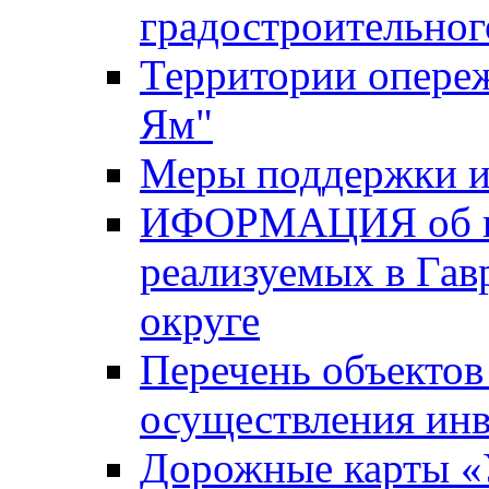
градостроительног
Территории опере
Ям"
Меры поддержки и
ИФОРМАЦИЯ об ин
реализуемых в Га
округе
Перечень объектов
осуществления ин
Дорожные карты «