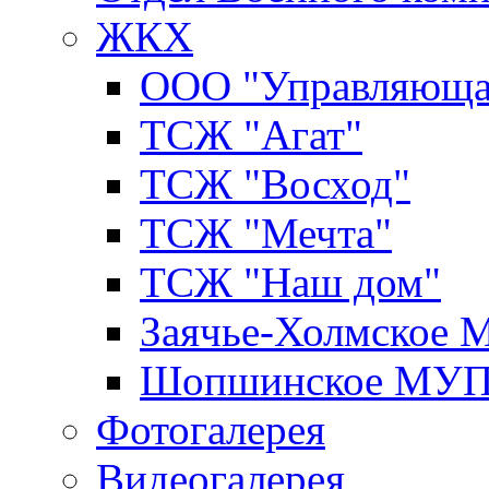
ЖКХ
ООО "Управляюща
ТСЖ "Агат"
ТСЖ "Восход"
ТСЖ "Мечта"
ТСЖ "Наш дом"
Заячье-Холмское
Шопшинское МУ
Фотогалерея
Видеогалерея