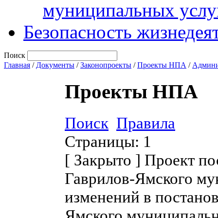
муниципальных услу
Безопасность жизнедея
Поиск
Главная
/
Документы
/
Законопроекты
/
Проекты НПА
/
Админи
Проекты НПА
Поиск
Правила
Страницы:
1
[
Закрыто
]
Проект по
Гаврилов-Ямского му
изменений в постано
Ямского муниципальн