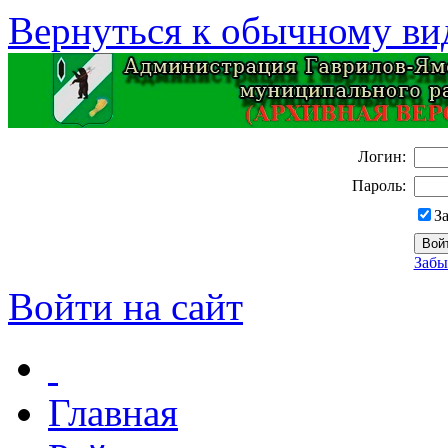
Вернуться к обычному ви
Логин:
Пароль:
З
Забы
Войти на сайт
Главная