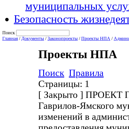
муниципальных услу
Безопасность жизнедея
Поиск
Главная
/
Документы
/
Законопроекты
/
Проекты НПА
/
Админи
Проекты НПА
Поиск
Правила
Страницы:
1
[
Закрыто
]
ПРОЕКТ П
Гаврилов-Ямского му
изменений в админис
предоставления муни