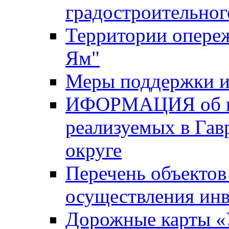
градостроительног
Территории опере
Ям"
Меры поддержки и
ИФОРМАЦИЯ об ин
реализуемых в Га
округе
Перечень объектов
осуществления ин
Дорожные карты «