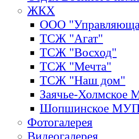
ЖКХ
ООО "Управляюща
ТСЖ "Агат"
ТСЖ "Восход"
ТСЖ "Мечта"
ТСЖ "Наш дом"
Заячье-Холмское
Шопшинское МУ
Фотогалерея
Видеогалерея