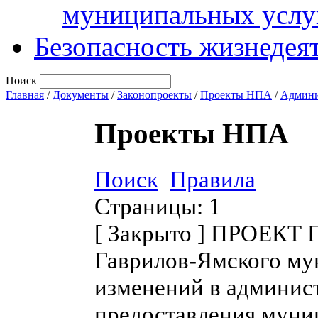
муниципальных услу
Безопасность жизнедея
Поиск
Главная
/
Документы
/
Законопроекты
/
Проекты НПА
/
Админи
Проекты НПА
Поиск
Правила
Страницы:
1
[
Закрыто
]
ПРОЕКТ П
Гаврилов-Ямского му
изменений в админис
предоставления муни