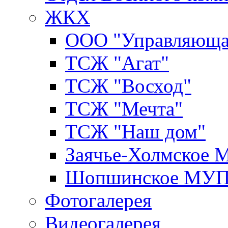
ЖКХ
ООО "Управляюща
ТСЖ "Агат"
ТСЖ "Восход"
ТСЖ "Мечта"
ТСЖ "Наш дом"
Заячье-Холмское
Шопшинское МУ
Фотогалерея
Видеогалерея