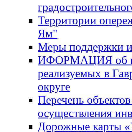
градостроительног
Территории опере
Ям"
Меры поддержки и
ИФОРМАЦИЯ об ин
реализуемых в Га
округе
Перечень объектов
осуществления ин
Дорожные карты «