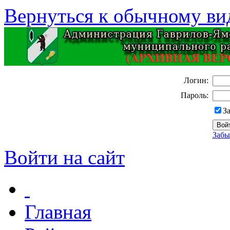
Вернуться к обычному ви
Логин:
Пароль:
З
Забы
Войти на сайт
Главная