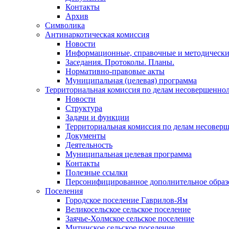
Контакты
Архив
Символика
Антинаркотическая комиссия
Новости
Информационные, справочные и методически
Заседания. Протоколы. Планы.
Нормативно-правовые акты
Муниципальная (целевая) программа
Территориальная комиссия по делам несовершеннол
Новости
Структура
Задачи и функции
Территориальная комиссия по делам несовер
Документы
Деятельность
Муниципальная целевая программа
Контакты
Полезные ссылки
Персонифицированное дополнительное образ
Поселения
Городское поселение Гаврилов-Ям
Великосельское сельское поселение
Заячье-Холмское сельское поселение
Митинское сельское поселение