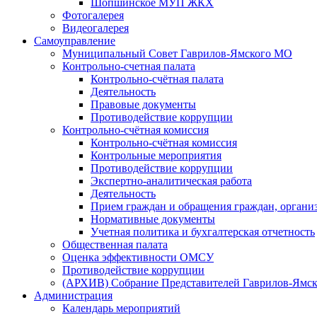
Шопшинское МУП ЖКХ
Фотогалерея
Видеогалерея
Самоуправление
Муниципальный Совет Гаврилов-Ямского МО
Контрольно-счетная палата
Контрольно-счётная палата
Деятельность
Правовые документы
Противодействие коррупции
Контрольно-счётная комиссия
Контрольно-счётная комиссия
Контрольные мероприятия
Противодействие коррупции
Экспертно-аналитическая работа
Деятельность
Прием граждан и обращения граждан, органи
Нормативные документы
Учетная политика и бухгалтерская отчетность
Общественная палата
Оценка эффективности ОМСУ
Противодействие коррупции
(АРХИВ) Собрание Представителей Гаврилов-Ямск
Администрация
Календарь мероприятий