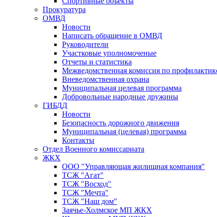
Спортивные объекты
Прокуратура
ОМВД
Новости
Написать обращение в ОМВД
Руководители
Участковые уполномоченые
Отчеты и статистика
Межведомственная комиссия по профилактик
Вневедомственная охрана
Муниципальная целевая программа
Добровольные народные дружины
ГИБДД
Новости
Безопасность дорожного движения
Муниципальная (целевая) программа
Контакты
Отдел Военного комиссариата
ЖКХ
ООО "Управляющая жилищная компания"
ТСЖ "Агат"
ТСЖ "Восход"
ТСЖ "Мечта"
ТСЖ "Наш дом"
Заячье-Холмское МП ЖКХ