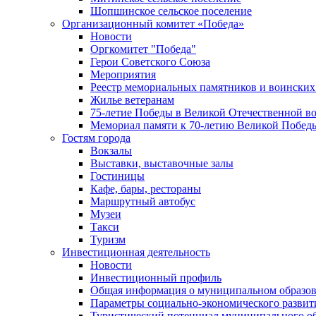
Шопшинское сельское поселение
Организационный комитет «Победа»
Новости
Оргкомитет "Победа"
Герои Советского Союза
Мероприятия
Реестр мемориальных памятников и воинских
Жилье ветеранам
75-летие Победы в Великой Отечественной в
Мемориал памяти к 70-летию Великой Побед
Гостям города
Вокзалы
Выставки, выставочные залы
Гостиницы
Кафе, бары, рестораны
Маршрутный автобус
Музеи
Такси
Туризм
Инвестиционная деятельность
Новости
Инвестиционный профиль
Общая информация о муниципальном образова
Параметры социально-экономического развит
Туристический потенциал муниципального о