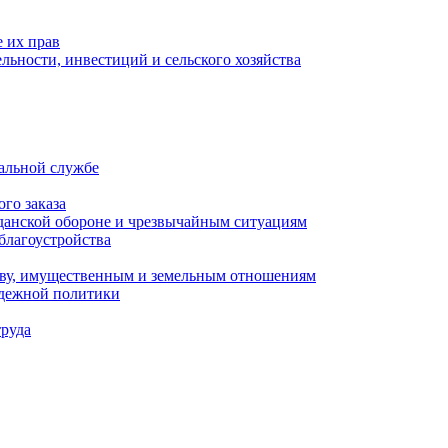
 их прав
льности, инвестиций и сельского хозяйства
альной службе
го заказа
данской обороне и чрезвычайным ситуациям
благоустройства
ству, имущественным и земельным отношениям
одежной политики
труда