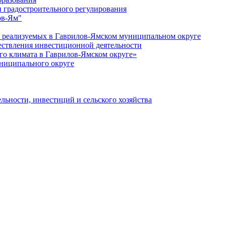
 градостроительного регулирования
ов-Ям"
еализуемых в Гаврилов-Ямском муниципальном округе
ествления инвестиционной деятельности
о климата в Гаврилов-Ямском округе»
ниципального округе
льности, инвестиций и сельского хозяйства