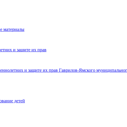
е материалы
етних и защите их прав
шеннолетних и защите их прав Гаврилов-Ямского муниципальног
ование детей