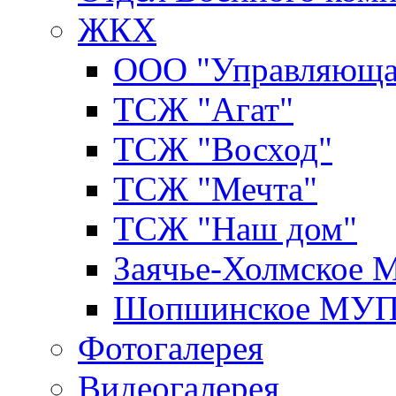
ЖКХ
ООО "Управляюща
ТСЖ "Агат"
ТСЖ "Восход"
ТСЖ "Мечта"
ТСЖ "Наш дом"
Заячье-Холмское
Шопшинское МУ
Фотогалерея
Видеогалерея