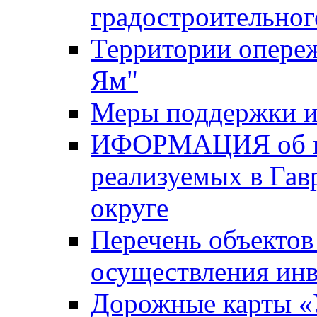
градостроительног
Территории опере
Ям"
Меры поддержки и
ИФОРМАЦИЯ об ин
реализуемых в Га
округе
Перечень объектов
осуществления ин
Дорожные карты «