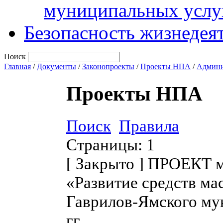
муниципальных услу
Безопасность жизнедея
Поиск
Главная
/
Документы
/
Законопроекты
/
Проекты НПА
/
Админи
Проекты НПА
Поиск
Правила
Страницы:
1
[
Закрыто
]
ПРОЕКТ му
«Развитие средств м
Гаврилов-Ямского му
гг.