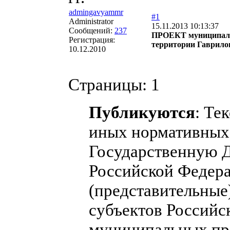
admingavyammr
#1
Administrator
15.11.2013 10:13:37
Сообщений:
237
ПРОЕКТ муниципальн
Регистрация:
территории Гаврилов
10.12.2010
Страницы:
1
Публикуются
: Те
иных нормативных 
Государственную 
Российской Федера
(представительные
субъектов Российс
муниципальных пра