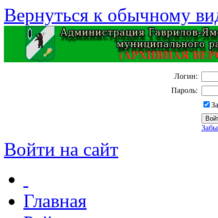
Вернуться к обычному ви
Логин:
Пароль:
З
Забы
Войти на сайт
Главная