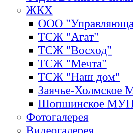
ЖКХ
ООО "Управляюща
ТСЖ "Агат"
ТСЖ "Восход"
ТСЖ "Мечта"
ТСЖ "Наш дом"
Заячье-Холмское
Шопшинское МУ
Фотогалерея
Видеогалерея