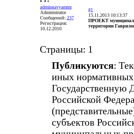
admingavyammr
#1
Administrator
15.11.2013 10:13:37
Сообщений:
237
ПРОЕКТ муниципальн
Регистрация:
территории Гаврилов
10.12.2010
Страницы:
1
Публикуются
: Те
иных нормативных 
Государственную 
Российской Федера
(представительные
субъектов Российс
муниципальных пра