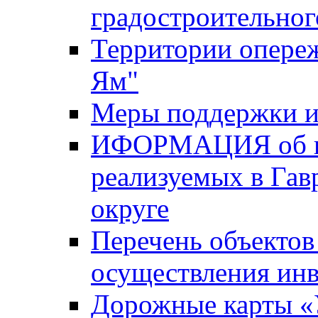
градостроительног
Территории опере
Ям"
Меры поддержки и
ИФОРМАЦИЯ об ин
реализуемых в Га
округе
Перечень объектов
осуществления ин
Дорожные карты «