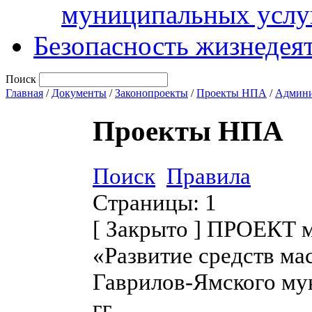
муниципальных услу
Безопасность жизнедея
Поиск
Главная
/
Документы
/
Законопроекты
/
Проекты НПА
/
Админи
Проекты НПА
Поиск
Правила
Страницы:
1
[
Закрыто
]
ПРОЕКТ му
«Развитие средств м
Гаврилов-Ямского му
гг.