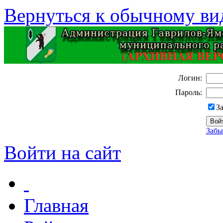
Вернуться к обычному ви
Логин:
Пароль:
З
Забы
Войти на сайт
Главная